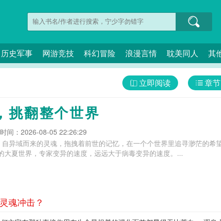
历史军事
网游竞技
科幻冒险
浪漫言情
耽美同人
其
立即阅读
章节
，挑翻整个世界
间：2026-08-05 22:26:29
自异域而来的灵魂，拖拽着前世的记忆，在一个个世界里追寻渺茫的希望。
的大夏世界，专家变异的速度，远远大于病毒变异的速度。...
 灵魂冲击？