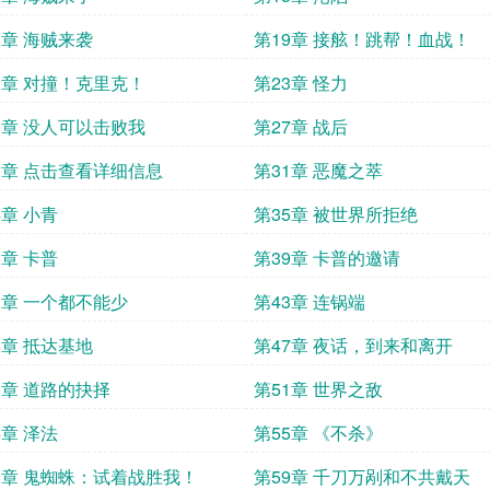
8章 海贼来袭
第19章 接舷！跳帮！血战！
2章 对撞！克里克！
第23章 怪力
6章 没人可以击败我
第27章 战后
0章 点击查看详细信息
第31章 恶魔之萃
4章 小青
第35章 被世界所拒绝
8章 卡普
第39章 卡普的邀请
2章 一个都不能少
第43章 连锅端
6章 抵达基地
第47章 夜话，到来和离开
0章 道路的抉择
第51章 世界之敌
4章 泽法
第55章 《不杀》
8章 鬼蜘蛛：试着战胜我！
第59章 千刀万剐和不共戴天