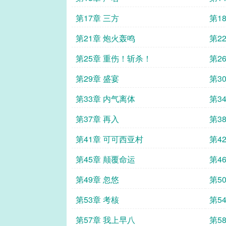
第17章 三方
第1
第21章 炮火轰鸣
第2
第25章 重伤！斩杀！
第2
第29章 盛宴
第3
第33章 内气离体
第3
第37章 再入
第3
第41章 可可西亚村
第4
第45章 颠覆命运
第4
第49章 忽悠
第5
第53章 考核
第5
第57章 我上早八
第5