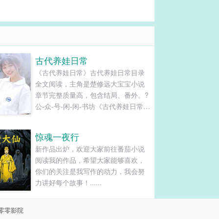
古代养娃日常
《古代养娃日常》古代养娃日常目录
全文阅读，主角是楚修远大宝宝小说
章节完整质量高，包含结局、番外。?
公-众-号-闲-闲-书坊《古代养娃日常》
作者：元月月半文案：林寒本是末世
的女将军，和敌人同归于尽后不幸穿
惊魂一夜行
越到古代。然而，没等她适应新身
新作品出炉，欢迎大家前往番茄小说
份，就被告知她被许配给一青面獠牙
阅读我的作品，希望大家能够喜欢，
的将军。林寒身无分文，口袋比脸还
你们的关注是我写作的动力，我会努
干净，一听说大将军无父无母无兄
力讲好每个故事！......
弟，有房有车有存款，囊中羞涩的林
寒立即嫁过去。...
零零影院