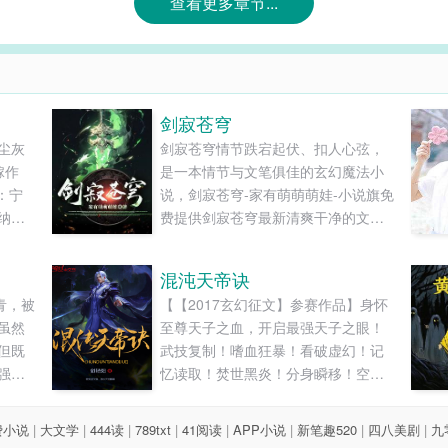
查看更多章节...
剑寂苍穹
尘灰
剑寂苍穹情节跌宕起伏、扣人心弦，
嫁作
是一本情节与文笔俱佳的玄幻魔法小
：宁
说，剑寂苍穹-家有萌萌萌娃-小说旗免
纳了
费提供剑寂苍穹最新清爽干净的文字
桥独
章节在线阅读和TXT下载。...
光院
混沌天帝诀
碍段
青，被
【【2017玄幻征文】参赛作品】身怀
。她
虽然
至尊天子之血，开启最强天子之眼！
夫人
但既
武技复制！嗜血狂暴！看破虚幻！记
还时
强的
忆读取！焚世黑炎！分身瞬移！空间
自己
粉碎！无限视界！时间静止！……
找茬
【混沌天帝】凌峰：“我凭这双眼，敢
费小说
|
大文学
|
444读
|
789txt
|
41阅读
|
APP小说
|
新笔趣520
|
四八美剧
|
九
都会
叫天地颤栗！”...