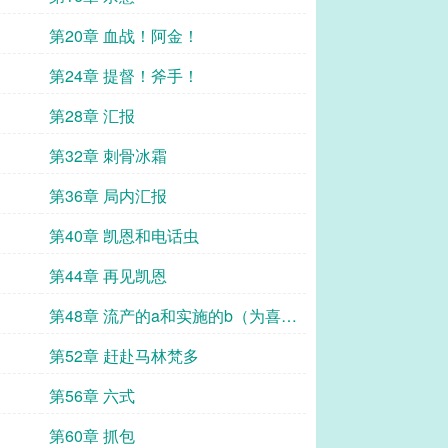
第20章 血战！阿金！
第24章 提督！斧手！
第28章 汇报
第32章 刺骨冰霜
第36章 局内汇报
第40章 凯恩和电话虫
第44章 再见凯恩
第48章 流产的a和实施的b（为喜欢
黑宝石的熊拓海加更）
第52章 赶赴马林梵多
第56章 六式
第60章 抓包