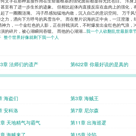
何文字在那种直接作用在生命最根基的强化面前都显得无比苍白。 浑身
甚至有了进一步生长的迹象。 但相比起体内直接反应在血肉上的强化，
起了一圈圈涟漪。 冯子昂感知猛地内敛，沉入自己的意识空间。 万千
之力，洒向下方呼号的风雪当中。 而在整片识海的正中央，一汪澄澈，
精神力，一个金红色的人影，正在持戟演武，不时爆发出金红色的气浪，
的碎片，被心湖瞬间吞噬。 而他的心湖湖...
我一个人砍翻乱世最新章
子
整个世界好像就剩下我一个人
23章 法师们的遗产
第622章 你最好说的是真的
章 海盗们
第3章 海贼王
章 安科洛
第7章 尼尔森
0章 天地精气与霸气
第11章 出海巡逻
4章 海贼来了
第15章 沦陷