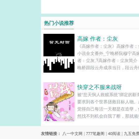
热门小说推荐
高嫁 作者：尘灰
《高嫁作者：尘灰》高嫁作者：
小说全文番外_宁晚桥阮穆宁高
者：尘灰,?高嫁作者：尘灰简介
晚桥跟段云舟成亲当日，段云舟
他的白月光进门。新婚夜，宁晚
守空房，段云舟却日日宿在白月
快穿之不服来战呀
中。后来宁晚桥知道，自己是阻
被“悲天悯人救赎系统”绑定的靳
云舟跟白月光在一起的恶毒妇人
要求到各个世界拯救目标人物。
在侯府处处受冷落，不能住在侯
觉得自己每活一天都是在造孽，
的正院中，白月光和他的宠妾们
然找不到机会自我了断，那就顽
不时跳出来炫耀自己受宠。...
活下去吧！我们的目标是：凭借
力大无穷的属性，让每个世界来
友情链接：
八一中文网
|
777笔趣阁
|
40阅读
|
九五免
的人都不自在。面对在各个世界