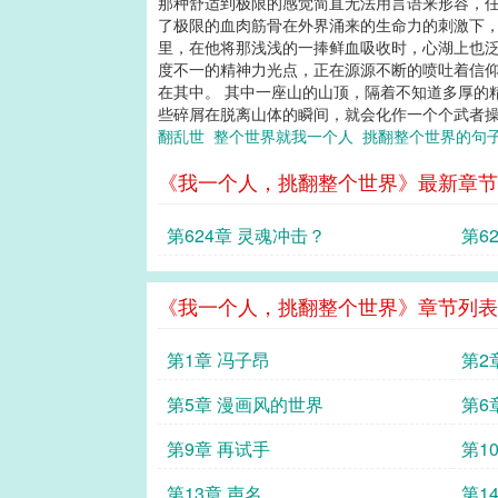
那种舒适到极限的感觉简直无法用言语来形容，任
了极限的血肉筋骨在外界涌来的生命力的刺激下，
里，在他将那浅浅的一捧鲜血吸收时，心湖上也泛
度不一的精神力光点，正在源源不断的喷吐着信仰
在其中。 其中一座山的山顶，隔着不知道多厚的
些碎屑在脱离山体的瞬间，就会化作一个个武者操演
翻乱世
整个世界就我一个人
挑翻整个世界的句
《我一个人，挑翻整个世界》最新章节
第624章 灵魂冲击？
第6
《我一个人，挑翻整个世界》章节列表
第1章 冯子昂
第2
第5章 漫画风的世界
第6
第9章 再试手
第1
第13章 声名
第1