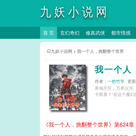
九妖小说网
首 页
玄幻奇幻
修真武侠
都市情感
九妖小说网
>
我一个人，挑翻整个世界
我一个人
作者：
一把竹竿
更新时
界海茫茫，万界沉浮。
卡斯基？”在这个魔幻
《我一个人，挑翻整个世界》第624章