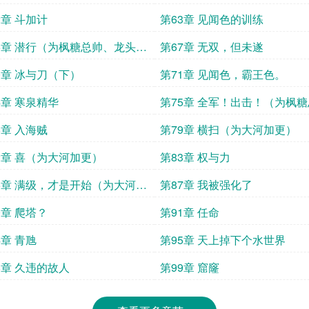
2章 斗加计
第63章 见闻色的训练
6章 潜行（为枫糖总帅、龙头山
第67章 无双，但未遂
少加更）
0章 冰与刀（下）
第71章 见闻色，霸王色。
4章 寒泉精华
第75章 全军！出击！（为枫
加更）
8章 入海贼
第79章 横扫（为大河加更）
2章 喜（为大河加更）
第83章 权与力
6章 满级，才是开始（为大河加
第87章 我被强化了
0章 爬塔？
第91章 任命
4章 青虺
第95章 天上掉下个水世界
8章 久违的故人
第99章 窟窿