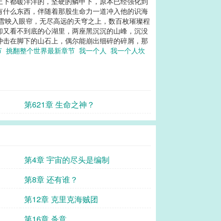
上下都暖洋洋的，坚硬的鳞甲下，原本已经强化到
有什么东西，伴随着那股生命力一道冲入他的识海
风雪映入眼帘，无尽高远的天穹之上，数百枚璀璨程
却又看不到底的心湖里，两座黑沉沉的山峰，沉没
冲击在脚下的山石上，偶尔能崩出细碎的碎屑，那
节
挑翻整个世界最新章节
我一个人
我一个人坎
第621章 生命之神？
第4章 宇宙的尽头是编制
第8章 还有谁？
第12章 克里克海贼团
第16章 杀意