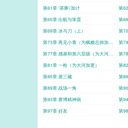
第61章 ‘茶豚\’加计
第6
第65章 出航与笨蛋
第6
的本
第69章 冰与刀（上）
第7
第73章 再见小青（为枫糖总帅加
第7
更）
第77章 感谢和第六层级（为大河加
第7
更）
第81章 一枪（为大河加更）
第8
第85章 唐三藏
第8
更）
第89章 战场一角
第9
第93章 赛博精神病
第9
第97章 好友
第9