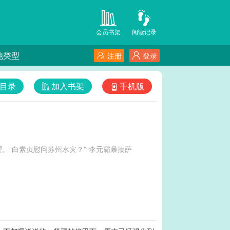
会员书架
阅读记录
他类型
注册
登录
目录
加入书架
手机版
“白素贞慰问苏州水灾？”“李元霸暴揍萨