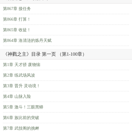
第867章 接任务
第866章 打算！
第865章 收徒！
第864章 洛清涟的炼丹天赋
《神戮之主》目录 第一页 （第1-100章）
第1章 天才骄 废物恼
第2章 练武场风波
第3章 晋升 灵动境！
第4章 山脉入险
第5章 激斗！三眼黑蟒
第6章 族比前的突破
第7章 武技阁的挑衅