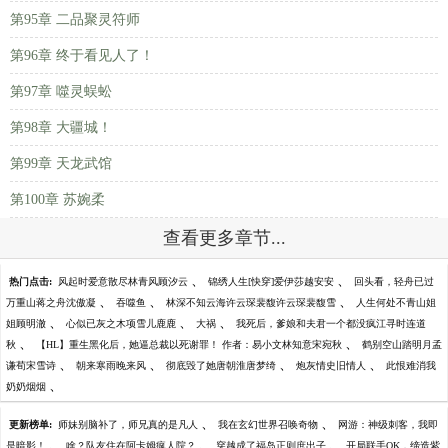
第95章 二品聚灵符师
第96章 终于看见人了！
第97章 噬灵蜈蚣
第98章 大疆城！
第99章 天龙武馆
第100章 苏婉柔
查看更多章节...
、
、
热门点击:
风起时爱意散尽林青风顾汐云
锦绣人生[快穿]爱伊莎越安安
回头看，轻舟已过
、
、
、
万重山蒋之舟沈傲凝
吞噬鱼
林深不知云海许云琛裴馥许云琛裴馥雪
人生何处不青山姐
、
、
、
姐顾明澈
心似已灰之木项雪儿鹿鹿
大祸
我死后，爹娘和夫君一个都没疯江寻时连道
、
、
秋
【HL】重生黑化后，她逼总裁以死谢罪！ 作者：易小文林知意宋宛秋
鹤别空山踏明月孟
、
、
、
、
谦荀宋雪诗
朝来寒雨晚来风
彻底毁了她唐朝淮唐梦绮
炮灰情史旧情人
此恨难消我
、
奶奶烟烟
、
、
更新榜单:
师妹别脑补了，师兄真的是凡人
我在玄幻世界召唤奇物
网游：神级刺客，我即
、
、
、
是暗影！
啥？队友住在阿卡姆疯人院？
穿越成了福岛正则庶出子
开局联手OK，缔造紫