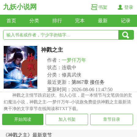
九妖小说网
书架
登录
首页
分类
排行
完本
最新
记录
神戮之主
作者：
一梦仟万年
状态：连载中
分类：修真武侠
最近更新：
第867章 接任务
更新时间：2026-08-06 11:47:50
神戮之主情节跌宕起伏、扣人心弦，是一本情节与文笔俱佳的玄
幻魔法小说，神戮之主-一梦仟万年-小说旗免费提供神戮之主最新清
爽干净的文字章节在线阅读和TXT下载。
开始阅读
加入书架
章节目录
《神戮之主》最新章节