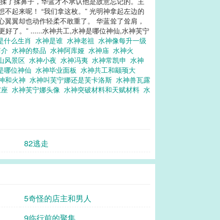
 揉了揉鼻子，华蓝才不承认他是故意忘记的。主
不起来呢！ “我们拿这枚。” 光明神拿起左边的
小心翼翼却也动作轻柔不敢重了。 华蓝耸了耸肩，
” ......水神共工,水神是哪位神仙,水神芙宁
是什么生肖
水神是谁
水神老祖
水神像每升一级
简介
水神的祭品
水神阿库娅
水神庙
水神火
山风景区
水神小夜
水神冯夷
水神常凯申
水神
是哪位神仙
水神毕业面板
水神共工和颛顼大
神和火神
水神叫芙宁娜还是芙卡洛斯
水神兽瓦露
宝座
水神芙宁娜头像
水神突破材料和天赋材料
水
82逃走
5奇怪的店主和男人
9临行前的聚集