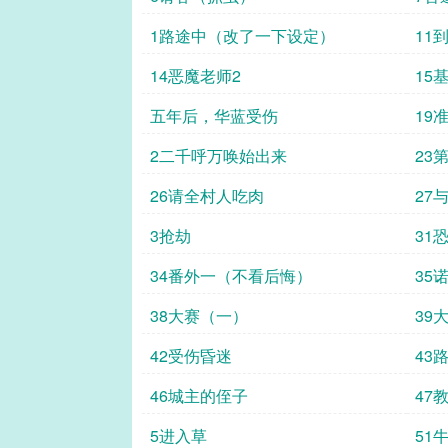
1路途中（改了一下设定）
11
14恶魔老师2
15
五年后，华蓝受伤
19
2二千呼万唤始出来
23
26请全村人吃肉
27
3抢劫
31
34番外一（不看后悔）
35
38大赛（一）
39
42受伤昏迷
43
46城主的侄子
47
5进入草
51