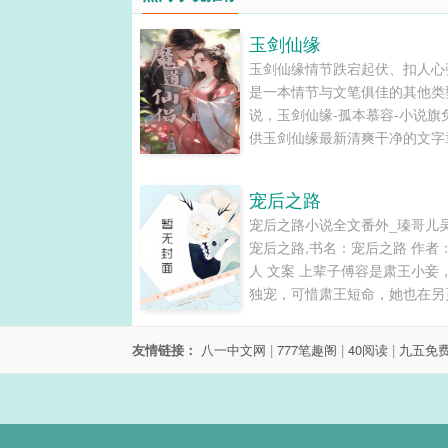
玉剑仙缘
玉剑仙缘情节跌宕起伏、扣人心
是一本情节与文笔俱佳的其他类
说，玉剑仙缘-孤本慕容-小说旗
供玉剑仙缘最新清爽干净的文字
在线阅读和TXT下载。...
宠后之路
宠后之路小说全文番外_瑧哥儿
宠后之路,书名：宠后之路 作者
人 文案 上辈子傅容是肃王小妾
独宠，可惜肃王短命，她也在另
欢时重生了。 傅容乐坏了，重
啊，这回定要挑最好的男人嫁掉
友情链接：
八一中文网
|
777笔趣阁
|
40阅读
|
九五免
料肃王突然缠了上来，动手动脚
了，还想娶她当王妃？ 傅容真
嫁，...