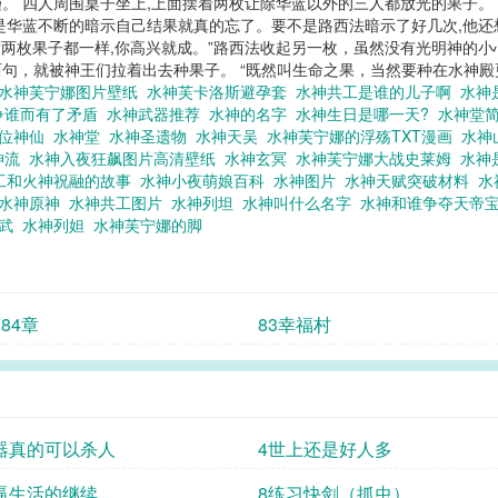
。 四人周围桌子坐上,上面摆着两枚让除华蓝以外的三人都放光的果子。
华蓝不断的暗示自己结果就真的忘了。要不是路西法暗示了好几次,他还想
“两枚果子都一样,你高兴就成。”路西法收起另一枚，虽然没有光明神的
就被神王们拉着出去种果子。 “既然叫生命之果，当然要种在水神殿更好了。
水神芙宁娜图片壁纸
水神芙卡洛斯避孕套
水神共工是谁的儿子啊
水神
争谁而有了矛盾
水神武器推荐
水神的名字
水神生日是哪一天?
水神堂
哪位神仙
水神堂
水神圣遗物
水神天吴
水神芙宁娜的浮殇TXT漫画
水神
神流
水神入夜狂飙图片高清壁纸
水神玄冥
水神芙宁娜大战史莱姆
水神
工和火神祝融的故事
水神小夜萌娘百科
水神图片
水神天赋突破材料
水
水神原神
水神共工图片
水神列坦
水神叫什么名字
水神和谁争夺天帝
专武
水神列妲
水神芙宁娜的脚
第84章
83幸福村
器真的可以杀人
4世上还是好人多
逼生活的继续
8练习快剑（抓虫）