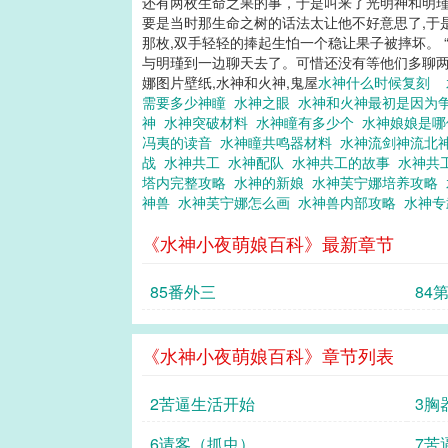
还有两枚生命之果的事，于是叫来了光明神和明瑾
要是当时那生命之树的话法太让他不好意思了,于是
那枚,双手轻轻的捧起生怕一个稳让果子被摔坏。 
与明瑾到一边聊天去了。可惜还没有等他们多聊两句，
娜图片壁纸,水神和火神,鬼屋
水神什么时候复刻
需要多少神瞳
水神之眼
水神和火神最初是因为
神
水神突破材料
水神瞳有多少个
水神娘娘是
冯夷的读音
水神瞳共鸣器材料
水神流剑神流北
战
水神共工
水神配队
水神共工的故事
水神共
塔内完整攻略
水神的新娘
水神芙宁娜培养攻略
神兽
水神芙宁娜怎么画
水神兽内部攻略
水神
《水神小夜萌娘百科》最新章节
85番外三
84
《水神小夜萌娘百科》章节列表
2苦逼生活开始
3胸
6请客（抓虫）
7苦