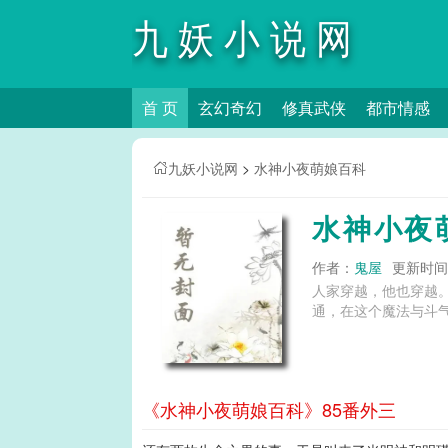
九妖小说网
首 页
玄幻奇幻
修真武侠
都市情感
九妖小说网
>
水神小夜萌娘百科
水神小夜
作者：
鬼屋
更新时间：2
人家穿越，他也穿越
《水神小夜萌娘百科》85番外三