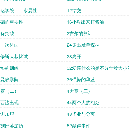
到达学院——水属性
12结交
基础的重要性
16小攻出来打酱油
准备突破
2吉尔的算计
第一次见面
24走出魔兽森林
与修斯大叔比试
28离开
恐怖的训练
32爱慕什么的是不分年龄大小
诺曼底学院
36强势的华蓝
大赛（二）
4大赛（三）
路西法出现
44两个人的相处
教训加玛
48毕业与分离
牛族部落游历
52敲诈事件