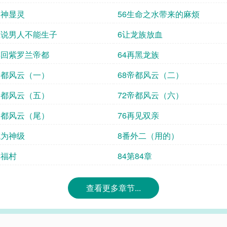
水神显灵
56生命之水带来的麻烦
谁说男人不能生子
6让龙族放血
再回紫罗兰帝都
64再黑龙族
帝都风云（一）
68帝都风云（二）
帝都风云（五）
72帝都风云（六）
帝都风云（尾）
76再见双亲
成为神级
8番外二（用的）
幸福村
84第84章
查看更多章节...