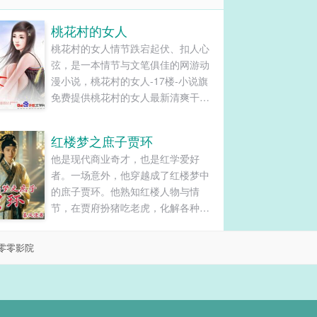
桃花村的女人
桃花村的女人情节跌宕起伏、扣人心
弦，是一本情节与文笔俱佳的网游动
漫小说，桃花村的女人-17楼-小说旗
免费提供桃花村的女人最新清爽干净
的文字章节在线阅读和TXT下载。...
红楼梦之庶子贾环
他是现代商业奇才，也是红学爱好
者。一场意外，他穿越成了红楼梦中
的庶子贾环。他熟知红楼人物与情
节，在贾府扮猪吃老虎，化解各种危
机。他打造商业帝国，带领贾府走向
繁荣昌盛；他参加科举成为状元郎，
零零影院
封官加爵，权势滔天；他发动社会变
革，创造一个新时代；她获得公主的
青睐，成为驸马爷，事业爱情双丰
收。......