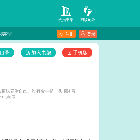
会员书架
阅读记录
他类型
注册
登录
目录
加入书架
手机版
己赚钱养活自己。没有金手指，头脑还普
神和火神,鬼屋