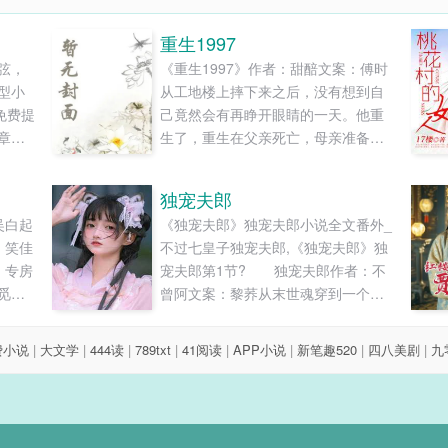
重生1997
弦，
《重生1997》作者：甜醅文案：傅时
型小
从工地楼上摔下来之后，没有想到自
免费提
己竟然会有再睁开眼睛的一天。他重
章节
生了，重生在父亲死亡，母亲准备卷
走家里财产改嫁的1997年。这一世，
重新回到命运的拐点，傅时想着，他
独宠夫郎
得换一种活法。至少，得夺回房产，
吴白起
《独宠夫郎》独宠夫郎小说全文番外_
努力养活自己弟弟和妹妹，摆脱前世
：笑佳
不过七皇子独宠夫郎,《独宠夫郎》独
悲惨的命运吧？平安喜乐，才不枉费
，专房
宠夫郎第1节? 独宠夫郎作者：不
重生一回。1、还是男主文，不喜勿
觅新
曾阿文案：黎荞从末世魂穿到一个有
入。2、小...
生好
男、女、小哥儿的世界时，肚子饿的
。谁
厉害，他一睁眼便看到一位貌美大长
费小说
|
大文学
|
444读
|
789txt
|
41阅读
|
APP小说
|
新笔趣520
|
四八美剧
|
九
就算
腿的男子正递给他窝窝头，黎荞：
心不想
“……人美心善，爱了。”知道这美男子
其实是一位小哥儿后，黎荞高兴了，
合法搞基，完美。...