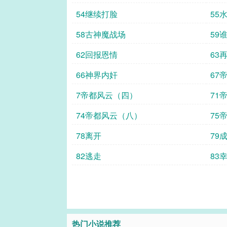
54继续打脸
55
58古神魔战场
59
62回报恩情
63
66神界内奸
67
7帝都风云（四）
71
74帝都风云（八）
75
78离开
79
82逃走
83
热门小说推荐