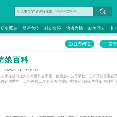
历史军事
网游竞技
科幻冒险
浪漫言情
耽美同人
其
立即阅读
章节
萌娘百科
025-09-01 19:18:41
。人家穿越有庞大的家世和金手指，他穿越却父母早亡，三岁开始就要自
通，在这个魔法与斗气并存的世界，... 水神共工,水神是哪位神仙,水神芙宁娜图片壁纸,水