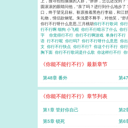
上，搜寻熙熙攘攘的人群，“胖胖，怎么还没到？”
行不行歌词,你行不行
圆滚滚的眼睛问他，“亲了吗？进行到什么地步了？
口，终于望见目标。靳原推着黑色行李箱，和江舒
礼物，情侣款钢笔。朱浅爱不释手，对他笑，“舒亦你
你行不行呀什么意思,三月桃胡
你行不行歌词
你
行不行啊 细狗 小飞棍
你行不行暗示了什么
你行
字
你觉得行不行
你行不行啊游戏
单身行不行
语
行不行呢
你行吗?
你行不行呀什么意思
你
文
你行不行快点
你行不行?
你这个行不行
你行
胸下面
你行不行歌词是什么歌
你这样行不行
你
《你能不能行不行》最新章节
第48章 番外
第4
《你能不能行不行》章节列表
第1章 管好你自己
第2
第5章 锁死
第6