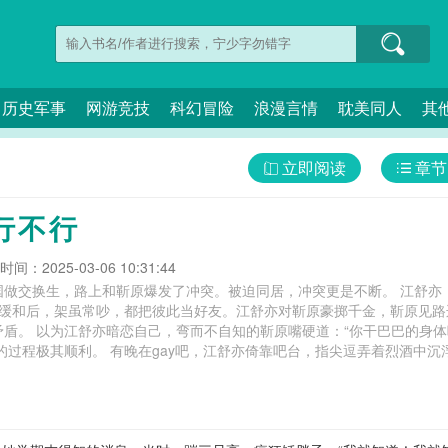
历史军事
网游竞技
科幻冒险
浪漫言情
耽美同人
其
立即阅读
章节
行不行
间：2025-03-06 10:31:44
国做交换生，路上和靳原爆发了冲突。被迫同居，冲突更是不断。 江舒亦
系缓和后，架虽常吵，都把彼此当好友。江舒亦对靳原豪掷千金，靳原见路
盾。 以为江舒亦暗恋自己，弯而不自知的靳原嘴硬道：“你干巴巴的身体
的过程极其顺利。 有晚在gay吧，江舒亦倚靠吧台，指尖逗弄着烈酒中沉
把人摁在台上，但江舒亦侧过了脸。 “开个玩笑，毕竟我干巴巴的身体吸
，因贫穷下海写情*小说的江舒亦被编辑说写得太拉，建议找实战经验作支撑
狙谁？ 刚靠近靳原，被靳原一把推开，“万般皆下品，惟有读书高。” 江舒亦
闷骚的钓系诱受（江舒亦） *受后期变钓系。 你行不行三月核桃笔趣阁,你行不行是哪首歌的歌词,你