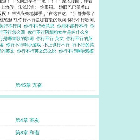
知道！！他俩迟早有一腿！！！” 原地转圈，睁着
马上放假，朱浅没能一饱眼福。 她眼巴巴望着出
！ 朱浅兴奋地挥手，“在这在这。” 江舒亦带了
核桃笔趣阁,你行不行是哪首歌的歌词,你行不行歌词,
你行不行阿
你行不行啥意思
你能不能行不行
你
行不行怎么回
你行不行阿细狗女生是叫什么名
行是哪首歌的歌词
你行不行 英文
你行不行的英
阅读
你行不行啊小游戏
不上班行不行
行不行的英
行的英文
你行不行英文怎么说
你行不行啊吻戏摸
第45章 亢奋
第4章 室友
第8章 和谐