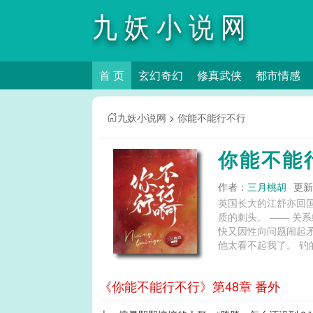
九妖小说网
首 页
玄幻奇幻
修真武侠
都市情感
九妖小说网
>
你能不能行不行
你能不能
作者：
三月桃胡
更新时
英国长大的江舒亦回
质的刺头。 —— 关
快又因性向问题闹起矛
他太看不起我了。 钓
靳原闷完那杯酒，猛地
弟弟？” —— 隔日
《你能不能行不行》第48章 番外
业。 如果要狙，还能
小狼狗攻（靳原）x表面高岭之花内心