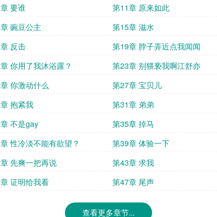
0章 要谁
第11章 原来如此
4章 豌豆公主
第15章 滋水
8章 反击
第19章 脖子弄近点我闻闻
2章 你用了我沐浴露？
第23章 别猥亵我啊江舒亦
6章 你激动什么
第27章 宝贝儿
0章 抱紧我
第31章 弟弟
4章 不是gay
第35章 掉马
8章 性冷淡不能有欲望？
第39章 体验一下
2章 先爽一把再说
第43章 求我
6章 证明给我看
第47章 尾声
查看更多章节...