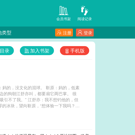
会员书架
阅读记录
他类型
注册
登录
目录
加入书架
手机版
：妈的，没文化的混球。 靳原：妈的，低素
边的狗朝江舒亦叫，都要扇它两巴掌。 很
吸引不了我。” 江舒亦：我不想钓他的，但
浮的冰块，望向靳原，“想体验一下我吗？”
引不了你，”他凑到靳原耳边问，“你说呢，
。 有精神洁癖的江舒亦无法接受，但他敬
：你行不行啊。 —— *嘴比xx硬的混不吝