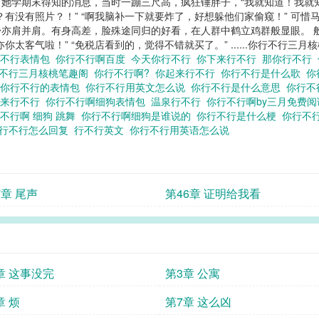
 她学期末得知的消息，当时一蹦三尺高，疯狂锤胖子，“我就知道！我就
呀什么意思,三月桃胡
有没有照片？！” “啊我脑补一下就要炸了，好想躲他们家偷窥！” 可惜
亦肩并肩。有身高差，脸殊途同归的好看，在人群中鹤立鸡群般显眼。 般配
太客气啦！” “免税店看到的，觉得不错就买了。” ......你行不行三月
行不行表情包
你行不行啊百度
今天你行不行
你下来行不行
那你行不行
不行三月核桃笔趣阁
你行不行啊?
你起来行不行
你行不行是什么歌
你
你行不行的表情包
你行不行用英文怎么说
你行不行是什么意思
你行不
出来行不行
你行不行啊细狗表情包
温泉行不行
你行不行啊by三月免费
不行啊 细狗 跳舞
你行不行啊细狗是谁说的
你行不行是什么梗
你行不
行不行怎么回复
行不行英文
你行不行用英语怎么说
7章 尾声
第46章 证明给我看
章 这事没完
第3章 公寓
章 烦
第7章 这么凶