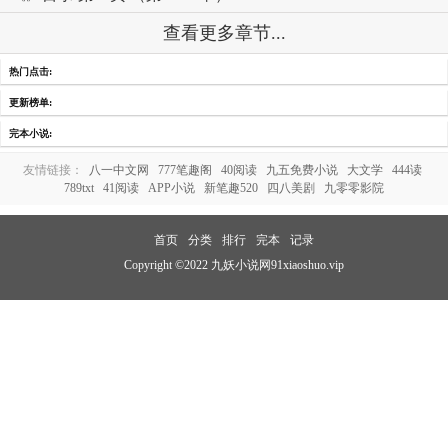
查看更多章节...
热门点击:
更新榜单:
完本小说:
友情链接：
八一中文网
777笔趣阁
40阅读
九五免费小说
大文学
444读
789txt
41阅读
APP小说
新笔趣520
四八美剧
九零零影院
首页
分类
排行
完本
记录
Copyright ©2022 九妖小说网91xiaoshuo.vip