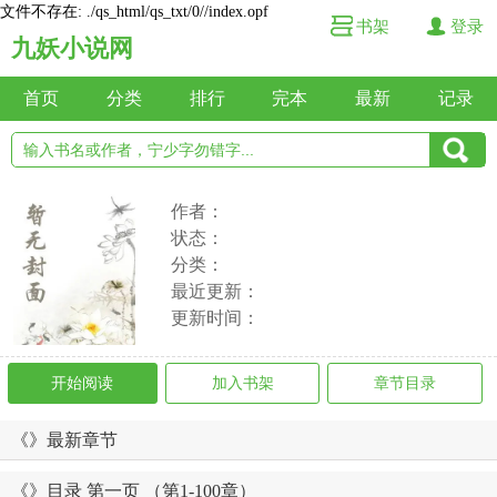
文件不存在: ./qs_html/qs_txt/0//index.opf
书架
登录
九妖小说网
首页
分类
排行
完本
最新
记录
作者：
状态：
分类：
最近更新：
更新时间：
开始阅读
加入书架
章节目录
《》最新章节
《》目录 第一页 （第1-100章）