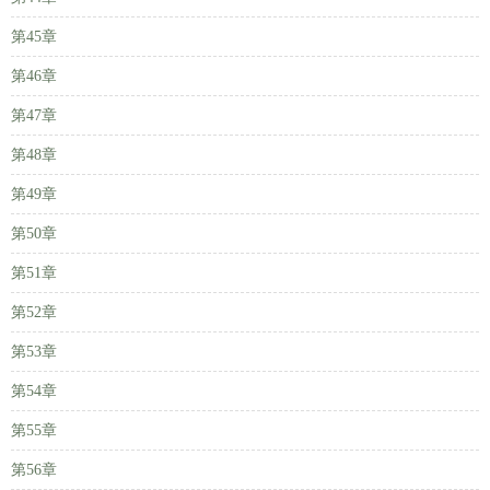
第45章
第46章
第47章
第48章
第49章
第50章
第51章
第52章
第53章
第54章
第55章
第56章