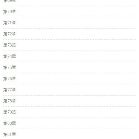
第69章
第70章
第71章
第72章
第73章
第74章
第75章
第76章
第77章
第78章
第79章
第80章
第81章