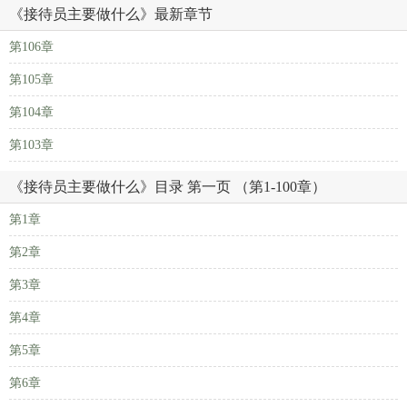
《接待员主要做什么》最新章节
第106章
第105章
第104章
第103章
《接待员主要做什么》目录 第一页 （第1-100章）
第1章
第2章
第3章
第4章
第5章
第6章