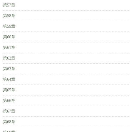
第57章
第58章
第59章
第60章
第61章
第62章
第63章
第64章
第65章
第66章
第67章
第68章