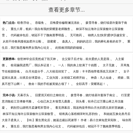
查看更多章节...
、
、
、
热门点击:
暗香浮动
吞噬鱼
后悔爱你穆斯澜沈清欢
拨雪寻春，烧灯续昼许曼珠于南
、
、
尘
重生八零，爸妈！我自有我的荣耀姜老师魏杳
林深不知云海许云琛裴馥许云琛裴馥
、
、
、
、
雪
代码被掉包后，销冠不干了魏南晨季明磊
无可救药
锦绣人生[快穿]爱伊莎越安安
、
、
、
、
从前不待春风慢祝如星许云毅
甜蜜蜜
蛊真人
妈妈的忌日，我的葬礼爸爸的名字
重
、
、
生后，我打脸恶毒狗男女我内心论文
此恨难消我奶奶烟烟
、
、
更新榜单:
创世神毕业后竟然成了毁灭神
去父留子后才知，前夫爱的人竟是我
入主紫
、
、
、
、
微
校花骗我进黑厂，我以杀证道！
一人：我的身上纹满了十凶图
太子无敌
开局鬼
、
、
、
节在校园惊魂
白月光提分手，八大校花却笑了
火影：卡卡西他带着系统又回来了
女子
、
、
、
监狱出真龙，出狱后全球震动
工业兴国，从初级工程师开始
神鼎：凡人仙途
师娘，我
、
、
、
真不想下山啊！
救命！我的手机被英桀占领了！
全职高手：荣耀再起！
、
、
、
完本小说:
天幕尽头
旧爱泯灭程衍之柳欣欣
拨雪寻春，烧灯续昼许曼珠于南尘
行至爱
、
、
意消散处江言傅秦书雅
心似已灰之木项雪儿鹿鹿
回头看，轻舟已过万重山蒋之舟沈傲
、
、
、
凝
鹤别空山踏明月孟谦荀宋雪诗
看见弹幕后，我送狗皇帝和白月光归西元辰轩苏婉婉
、
、
林深不知云海许云琛裴馥许云琛裴馥雪
错将真心落梧桐宋时礼苏韵怡
和姐姐互换化兽丹后
、
、
大皇子柔美人
【HL】重生黑化后，她逼总裁以死谢罪！ 作者：易小文林知意宋宛秋
味你而
、
、
、
来
重生后，我打脸恶毒狗男女我内心论文
代码被掉包后，销冠不干了魏南晨季明磊