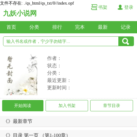
文件不存在: ./qs_html/qs_txt/0//index.opf
书架
登录
九妖小说网
首页
分类
排行
完本
最新
记录
作者：
状态：
分类：
最近更新：
更新时间：
开始阅读
加入书架
章节目录
《》最新章节
《》目录 第一页 （第1-100章）