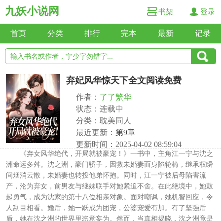
九妖小说网
书架
登录
首页
分类
排行
完本
最新
记录
弃妃风华惊天下全文阅读免费
作者：
了了繁华
状态：连载中
分类：耽美同人
最近更新：
第9章
更新时间：2025-04-02 08:59:04
《弃女风华绝代，开局就被豪宠！》一书中，主角江一宁与沈之
洲命运多舛。沈之洲，豪门骄子，因救未婚妻而身陷轮椅，继承权瞬
间烟消云散，未婚妻也转投他弟怀抱。同时，江一宁被后母陷害流
产，沦为弃女，前男友与继妹联手对她紧追不舍。在此绝境中，她鼓
起勇气，成为沈家的第十八位相亲对象。面对嘲讽，她机智回应，令
人刮目相看。婚后，她一跃成为团宠，公婆宠爱有加。有了坚强后
盾，她在沈之洲的世界里恣意妄为。然而，当真相揭晓，沈之洲竟是