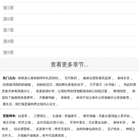
第5章
第6章
第7章
第8章
第9章
查看更多章节...
、
、
、
、
热门点击:
错将真心落梧桐宋时礼苏韵怡
无可救药
她来自星际最高监狱
食味长安
、
、
、
此恨难消我奶奶烟烟
妈妈的忌日，我的葬礼爸爸的名字
只手遮天（出书版）
风起时爱
、
、
、
意散尽林青风顾汐云
老婆拔我针管，让我给男助理煮醒酒汤程心怡陆沉宴
醉酒情思
彻
、
、
、
、
底毁了她唐朝淮唐梦绮
天鹅奏鸣曲
吞噬鱼
林深不知云海许云琛裴馥许云琛裴馥雪
、
重生后，我打脸恶毒狗男女我内心论文
、
、
、
、
更新榜单:
仙道章
三塑强汉
太虚戒：穿越诸天
都市海贼：无敌从最强超人系开始
、
、
、
、
领主开端：时空之城
走向深蓝(幻想小说)
开局中童生：凡女重走仙路
食味长安
神
、
、
、
、
、
枪录
硅谷晨昏线
反派第十世，终经无道归
这样的修仙真快活
京沪贪欢
神狱之
、
、
主叶凡
大佬她不做炮灰，各年代逆袭虐渣