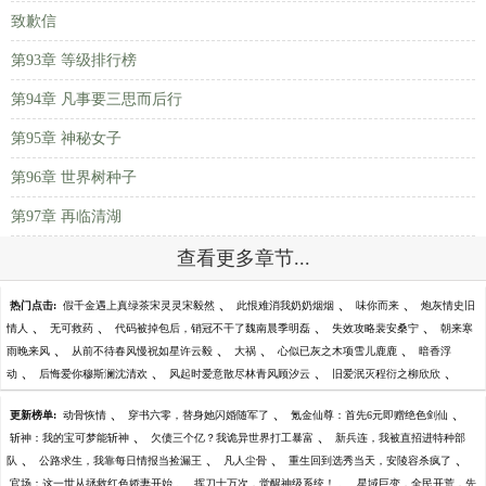
致歉信
第93章 等级排行榜
第94章 凡事要三思而后行
第95章 神秘女子
第96章 世界树种子
第97章 再临清湖
查看更多章节...
、
、
、
热门点击:
假千金遇上真绿茶宋灵灵宋毅然
此恨难消我奶奶烟烟
味你而来
炮灰情史旧
、
、
、
、
情人
无可救药
代码被掉包后，销冠不干了魏南晨季明磊
失效攻略裴安桑宁
朝来寒
、
、
、
、
雨晚来风
从前不待春风慢祝如星许云毅
大祸
心似已灰之木项雪儿鹿鹿
暗香浮
、
、
、
、
动
后悔爱你穆斯澜沈清欢
风起时爱意散尽林青风顾汐云
旧爱泯灭程衍之柳欣欣
、
、
、
更新榜单:
动骨恢情
穿书六零，替身她闪婚随军了
氪金仙尊：首先6元即赠绝色剑仙
、
、
斩神：我的宝可梦能斩神
欠债三个亿？我诡异世界打工暴富
新兵连，我被直招进特种部
、
、
、
、
队
公路求生，我靠每日情报当捡漏王
凡人尘骨
重生回到选秀当天，安陵容杀疯了
、
、
官场：这一世从拯救红色娇妻开始
挥刀十万次，觉醒神级系统！
星域巨变，全民开荒，先