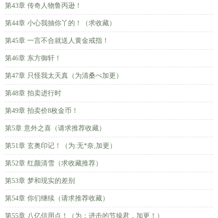
第43章 传奇人物鲁丙逊！
第44章 小心我抽你丫的！（求收藏）
第45章 一言不合就送人黄金戒指！
第46章 东方御轩！
第47章 只怪我太天真（为清桑ぺ加更）
第48章 拍卖进行时
第49章 拍卖价8枚金币！
第5章 意外之喜（请求推荐收藏）
第51章 玄奥印记！（为:无*奈,加更）
第52章 红颜清雪（求收藏推荐）
第53章 梦和现实的差别
第54章 你们继续（请求推荐收藏）
第55章 八亿信用点！（为：进击的节操君，加更！）