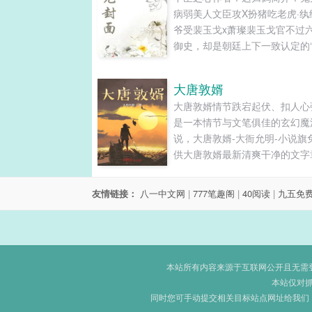
病弱美人文臣攻X扮猪吃老虎·纨
爷受裴玉戈x萧璨裴玉戈官不过
御史，却是朝廷上下一致认定的
愁’。只是这鬼见愁的名号并非
敢谏言，而是因为此人是个泡在
大唐敦婿
子里长大的病秧子。呛一句就心
大唐敦婿情节跌宕起伏、扣人心
痛、碰一下就当场晕，偏偏又是
是一本情节与文笔俱佳的玄幻魔
侯府的大公子，没人想管也没人
说，大唐敦婿-大衙允明-小说旗
管。唯有雍王萧璨头...
供大唐敦婿最新清爽干净的文字
在线阅读和TXT下载。...
友情链接：
八一中文网
|
777笔趣阁
|
40阅读
|
九五免
本站所有内容来源于互联网公开且无需登录
本站仅对
同时您可手动提交相关目标站点网址给我们