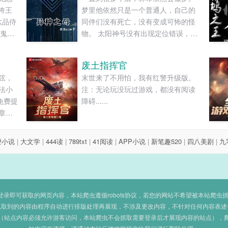
绔王
梦里他依然只是一个普通人，自己的
六品侍
同伴们没有死亡，没有变成可怖的怪
‘鬼见
物。 太阳神号没有出现定位错误，迁
因为多
跃失败 不曾在太空中迷失了坐标， 也
药罐
没有在那颗诡秘莫测的星球上迫降。
废土指挥官
口
然而，当他睁开眼睛，对上那些围绕
弦，
末世来了不用怕，我有红警升级版。
襄阳
在他身边的巨大生物—— 那些深红色
法小
注：无论玩没玩过游戏，都没有阅读
敢
的复眼，那可怕的鞘翅与节肢…… 还
免费提
障碍......
有空气中萦绕着的浓厚的信息素 林希
章节
便会清醒过来。 他的梦永远都只是
梦。 而他的现实， 永远也只会残酷如
昔。 他早已不再是人， 他是祂们的孕
费小说
|
大文学
|
444读
|
789txt
|
41阅读
|
APP小说
|
新笔趣520
|
四八美剧
|
九
育者，是众虫的女王，是异种之母。
…… …… 同时，他也是祂唯一与永恒
的挚爱。 “你要知道，你永远不可能成
为那个人，你只是……“ “我只是一只
即可获取的网页内容，本站爬虫遵循robots协议，若您的网站不希望被本站爬虫抓取，可
披着他的皮囊的虫子，亲爱的，我知
抓取到的内容由程序自动进行排版处理再展现，不涉及更改内容，不针对任何内容表述
道你要说什么。但是，那又怎么样
（站点内容必须允许游客访问，本站爬虫不会抓取需要登录后才展现内容的站点），
呢？除了我，在这片星域之中你没有