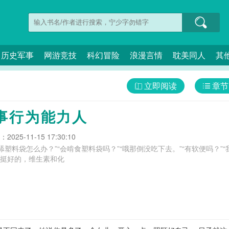
历史军事
网游竞技
科幻冒险
浪漫言情
耽美同人
其
立即阅读
章节
事行为能力人
025-11-15 17:30:10
塑料袋怎么办？”“会啃食塑料袋吗？”“哦那倒没吃下去。”“有软便吗？”“
标挺好的，维生素和化