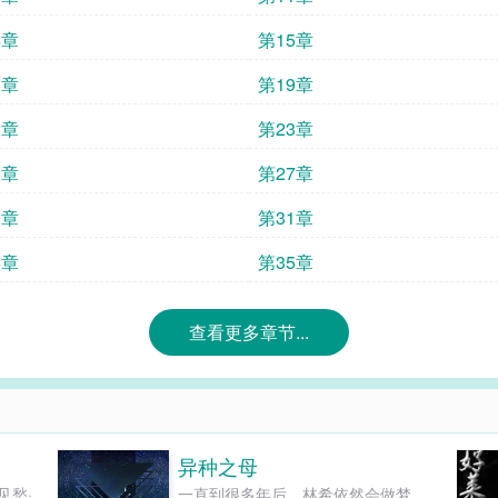
4章
第15章
8章
第19章
2章
第23章
6章
第27章
0章
第31章
4章
第35章
查看更多章节...
异种之母
见愁·
一直到很多年后，林希依然会做梦。