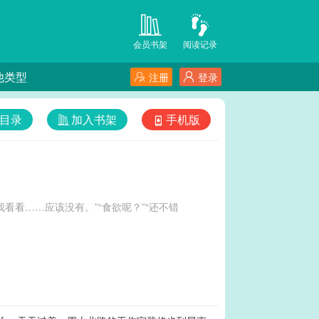
会员书架
阅读记录
他类型
注册
登录
目录
加入书架
手机版
我看看……应该没有。”“食欲呢？”“还不错