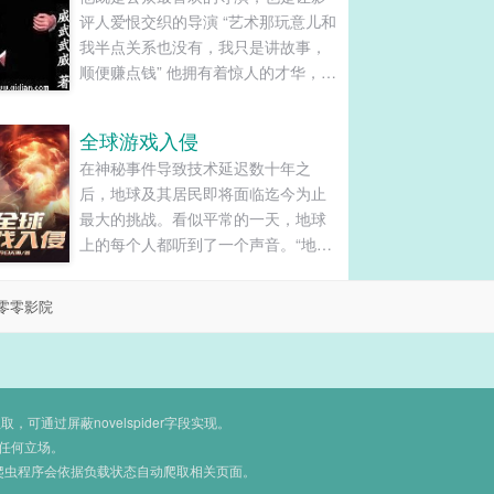
评人爱恨交织的导演 “艺术那玩意儿和
我半点关系也没有，我只是讲故事，
顺便赚点钱” 他拥有着惊人的才华，无
数经典电影背后都有他的身影 “它们就
放在那里，我不过只是走过去拿了起
全球游戏入侵
来，然后向你们展示” 他的权势无人能
在神秘事件导致技术延迟数十年之
比，是渴望成名的人的捷径 “我喜欢好
后，地球及其居民即将面临迄今为止
莱坞喜欢电影，所以我有了现在的事
最大的挑战。看似平常的一天，地球
业” 他的私生活让每个男人羡慕嫉妒恨
上的每个人都听到了一个声音。“地球
“我只想试试能不能打破沃伦·比蒂的记
人，改变的时刻已经到来，请保持冷
录，事实证明不行，所以只好从质量
静，等待地球化过程，一切都会在这
上下手”...
零零影院
过程中得到解释。”现实与虚幻交织，
“奖励我一根棍子，你开玩笑吧？！”雷
恩在大多数人之前就在那里，作为一
个人类，在地球化之前击......
通过屏蔽novelspider字段实现。
任何立场。
爬虫程序会依据负载状态自动爬取相关页面。