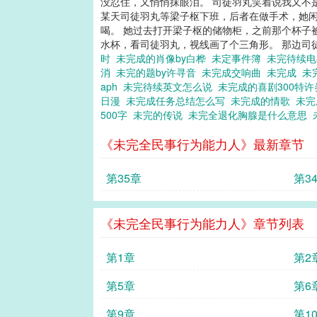
没忍住，又悄悄抹眼泪。 司徒羽丸笑着说我又不
某天司徒羽丸等梁子枢下班，后者在做手术，她闲
喝。 她过去打开梁子枢的储物柜，之前那个杯子
水杯，看司徒羽丸，视线画了个三角形。 那边司徒羽
时
未完成的肖像by白桦
未定事件簿
未完待续
消
未完的题by许寻音
未完成交响曲
未完成
未
aph
未完待续英文怎么说
未完成的喜剧300特
日漫
未完成任务总结怎么写
未完成的情歌
未
500字
未完的传说
未完全退化胸腺是什么意思
《未完全民事行为能力人》最新章节
第35章
第3
《未完全民事行为能力人》章节列表
第1章
第2
第5章
第6
第9章
第1