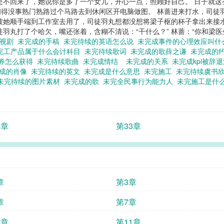
是不回来了，她说你是多了一个女儿，开心一点，照顾好自己。 日子就
得没事熟门熟路过个马路去到休闲区开电脑做图。 林蔷进来打水，司徒
被她顺手端到工作室去用了，司徒羽丸想都没想将梁子枢的杯子拿出来接
丸打了个哈欠，嘴还张着，含糊不清说：“干什么？” 林蔷：“你和梁医生在一
电视剧
未完成的手稿
未完待续的英语怎么说
未完成事件的心理效应叫
完工产品属于什么会计科目
未完待续歌词
未完成的歌薛之谦
未完成的
许券怎么获得
未完待续歌曲
未完成情结
未完成的关系
未完成kpi被辞
完成的肖像
未完待续的英文
未完成是什么意思
未完施工
未完待续虞书
未完待续的图片素材
未完成的歌
未完全民事行为能力人
未完施工是什
4章
第33章
章
第3章
章
第7章
0章
第11章