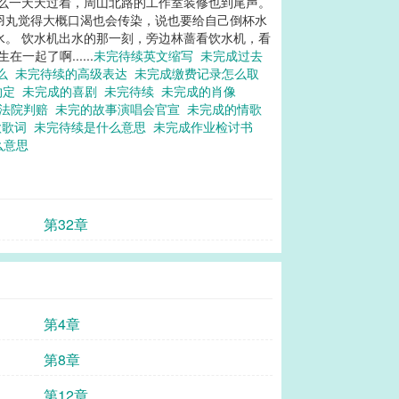
这么一天天过着，周山北路的工作室装修也到尾声。
羽丸觉得大概口渴也会传染，说也要给自己倒杯水
水。 饮水机出水的那一刻，旁边林蔷看饮水机，看
起了啊......
未完待续英文缩写
未完成过去
什么
未完待续的高级表达
未完成缴费记录怎么取
约定
未完成的喜剧
未完待续
未完成的肖像
退法院判赔
未完的故事演唱会官宣
未完成的情歌
欣歌词
未完待续是什么意思
未完成作业检讨书
么意思
第32章
第4章
第8章
第12章