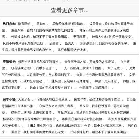
查看更多章节...
、
、
、
热门点击:
暗香浮动
吞噬鱼
后悔爱你穆斯澜沈清欢
拨雪寻春，烧灯续昼许曼珠于南
、
、
尘
重生八零，爸妈！我自有我的荣耀姜老师魏杳
林深不知云海许云琛裴馥许云琛裴馥
、
、
、
、
雪
代码被掉包后，销冠不干了魏南晨季明磊
无可救药
锦绣人生[快穿]爱伊莎越安安
、
、
、
、
从前不待春风慢祝如星许云毅
甜蜜蜜
蛊真人
妈妈的忌日，我的葬礼爸爸的名字
重
、
、
生后，我打脸恶毒狗男女我内心论文
此恨难消我奶奶烟烟
、
、
更新榜单:
创世神毕业后竟然成了毁灭神
去父留子后才知，前夫爱的人竟是我
入主紫
、
、
、
、
微
校花骗我进黑厂，我以杀证道！
一人：我的身上纹满了十凶图
太子无敌
开局鬼
、
、
、
节在校园惊魂
白月光提分手，八大校花却笑了
火影：卡卡西他带着系统又回来了
女子
、
、
、
监狱出真龙，出狱后全球震动
工业兴国，从初级工程师开始
神鼎：凡人仙途
师娘，我
、
、
、
真不想下山啊！
救命！我的手机被英桀占领了！
全职高手：荣耀再起！
、
、
、
完本小说:
天幕尽头
旧爱泯灭程衍之柳欣欣
拨雪寻春，烧灯续昼许曼珠于南尘
行至爱
、
、
意消散处江言傅秦书雅
心似已灰之木项雪儿鹿鹿
回头看，轻舟已过万重山蒋之舟沈傲
、
、
、
凝
鹤别空山踏明月孟谦荀宋雪诗
看见弹幕后，我送狗皇帝和白月光归西元辰轩苏婉婉
、
、
林深不知云海许云琛裴馥许云琛裴馥雪
错将真心落梧桐宋时礼苏韵怡
和姐姐互换化兽丹后
、
、
大皇子柔美人
【HL】重生黑化后，她逼总裁以死谢罪！ 作者：易小文林知意宋宛秋
味你而
、
、
、
来
重生后，我打脸恶毒狗男女我内心论文
代码被掉包后，销冠不干了魏南晨季明磊