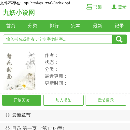
文件不存在: ./qs_html/qs_txt/0//index.opf
书架
登录
九妖小说网
首页
分类
排行
完本
最新
记录
作者：
状态：
分类：
最近更新：
更新时间：
开始阅读
加入书架
章节目录
《》最新章节
《》目录 第一页 （第1-100章）