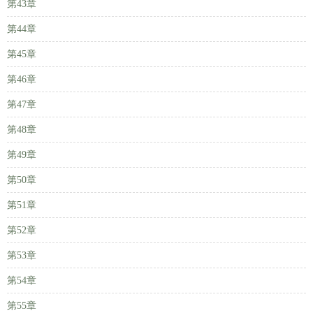
第43章
第44章
第45章
第46章
第47章
第48章
第49章
第50章
第51章
第52章
第53章
第54章
第55章