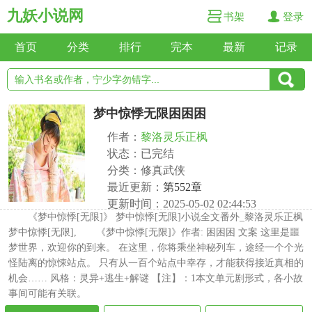
九妖小说网
书架
登录
首页
分类
排行
完本
最新
记录
梦中惊悸无限困困困
作者：
黎洛灵乐正枫
状态：已完结
分类：修真武侠
最近更新：
第552章
更新时间：2025-05-02 02:44:53
《梦中惊悸[无限]》 梦中惊悸[无限]小说全文番外_黎洛灵乐正枫
梦中惊悸[无限], 《梦中惊悸[无限]》作者: 困困困 文案 这里是噩
梦世界，欢迎你的到来。 在这里，你将乘坐神秘列车，途经一个个光
怪陆离的惊悚站点。 只有从一百个站点中幸存，才能获得接近真相的
机会…… 风格：灵异+逃生+解谜 【注】：1本文单元剧形式，各小故
事间可能有关联。