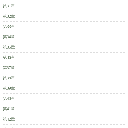
第31章
第32章
第33章
第34章
第35章
第36章
第37章
第38章
第39章
第40章
第41章
第42章