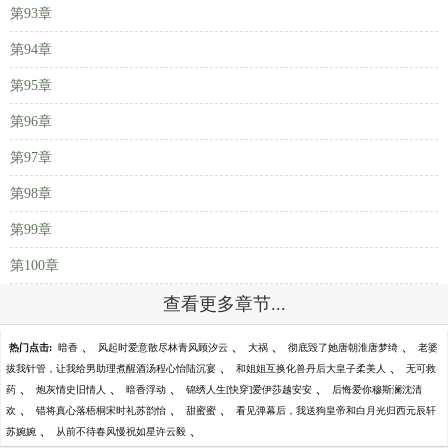
第93章
第94章
第95章
第96章
第97章
第98章
第99章
第100章
查看更多章节...
、
、
、
、
热门点击:
暗香
风起时爱意散尽林青风顾汐云
大祸
彻底毁了她唐朝淮唐梦绮
老婆
、
、
拔我针管，让我给男助理煮醒酒汤程心怡陆沉宴
和姐姐互换化兽丹后大皇子柔美人
无可救
、
、
、
、
药
炮灰情史旧情人
暗香浮动
锦绣人生[快穿]爱伊莎越安安
后悔爱你穆斯澜沈清
、
、
、
欢
错将真心落梧桐宋时礼苏韵怡
甜蜜蜜
看见弹幕后，我送狗皇帝和白月光归西元辰轩
、
、
苏婉婉
从前不待春风慢祝如星许云毅