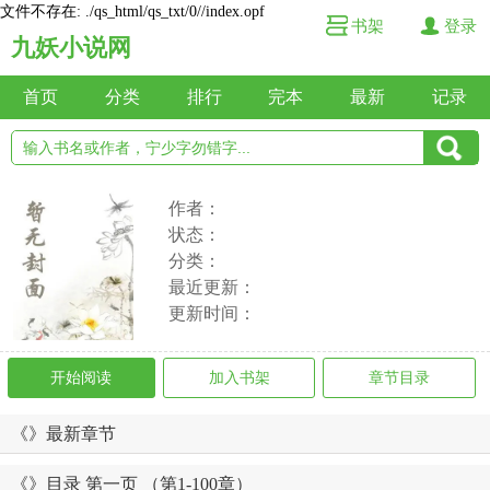
文件不存在: ./qs_html/qs_txt/0//index.opf
书架
登录
九妖小说网
首页
分类
排行
完本
最新
记录
作者：
状态：
分类：
最近更新：
更新时间：
开始阅读
加入书架
章节目录
《》最新章节
《》目录 第一页 （第1-100章）