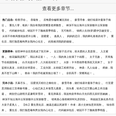
查看更多章节...
、
、
、
热门点击:
暗香浮动
吞噬鱼
后悔爱你穆斯澜沈清欢
拨雪寻春，烧灯续昼许曼珠于南
、
、
尘
重生八零，爸妈！我自有我的荣耀姜老师魏杳
林深不知云海许云琛裴馥许云琛裴馥
、
、
、
、
雪
代码被掉包后，销冠不干了魏南晨季明磊
无可救药
锦绣人生[快穿]爱伊莎越安安
、
、
、
、
从前不待春风慢祝如星许云毅
甜蜜蜜
蛊真人
妈妈的忌日，我的葬礼爸爸的名字
重
、
、
生后，我打脸恶毒狗男女我内心论文
此恨难消我奶奶烟烟
、
、
更新榜单:
创世神毕业后竟然成了毁灭神
去父留子后才知，前夫爱的人竟是我
入主紫
、
、
、
、
微
校花骗我进黑厂，我以杀证道！
一人：我的身上纹满了十凶图
太子无敌
开局鬼
、
、
、
节在校园惊魂
白月光提分手，八大校花却笑了
火影：卡卡西他带着系统又回来了
女子
、
、
、
监狱出真龙，出狱后全球震动
工业兴国，从初级工程师开始
神鼎：凡人仙途
师娘，我
、
、
、
真不想下山啊！
救命！我的手机被英桀占领了！
全职高手：荣耀再起！
、
、
、
完本小说:
天幕尽头
旧爱泯灭程衍之柳欣欣
拨雪寻春，烧灯续昼许曼珠于南尘
行至爱
、
、
意消散处江言傅秦书雅
心似已灰之木项雪儿鹿鹿
回头看，轻舟已过万重山蒋之舟沈傲
、
、
、
凝
鹤别空山踏明月孟谦荀宋雪诗
看见弹幕后，我送狗皇帝和白月光归西元辰轩苏婉婉
、
、
林深不知云海许云琛裴馥许云琛裴馥雪
错将真心落梧桐宋时礼苏韵怡
和姐姐互换化兽丹后
、
、
大皇子柔美人
【HL】重生黑化后，她逼总裁以死谢罪！ 作者：易小文林知意宋宛秋
味你而
、
、
、
来
重生后，我打脸恶毒狗男女我内心论文
代码被掉包后，销冠不干了魏南晨季明磊