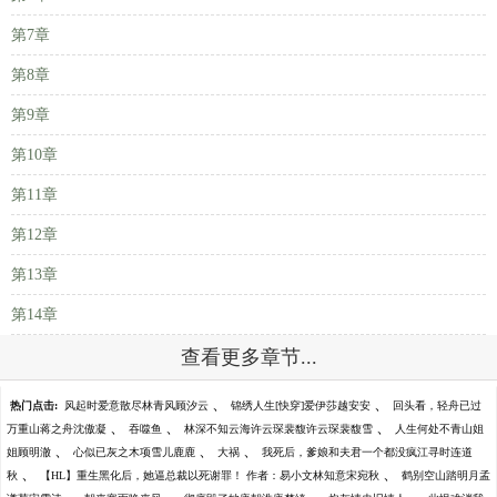
第7章
第8章
第9章
第10章
第11章
第12章
第13章
第14章
查看更多章节...
、
、
热门点击:
风起时爱意散尽林青风顾汐云
锦绣人生[快穿]爱伊莎越安安
回头看，轻舟已过
、
、
、
万重山蒋之舟沈傲凝
吞噬鱼
林深不知云海许云琛裴馥许云琛裴馥雪
人生何处不青山姐
、
、
、
姐顾明澈
心似已灰之木项雪儿鹿鹿
大祸
我死后，爹娘和夫君一个都没疯江寻时连道
、
、
秋
【HL】重生黑化后，她逼总裁以死谢罪！ 作者：易小文林知意宋宛秋
鹤别空山踏明月孟