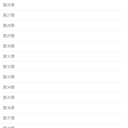
第26章
第27章
第28章
第29章
第30章
第31章
第32章
第33章
第34章
第35章
第36章
第37章