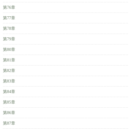
第76章
第77章
第78章
第79章
第80章
第81章
第82章
第83章
第84章
第85章
第86章
第87章