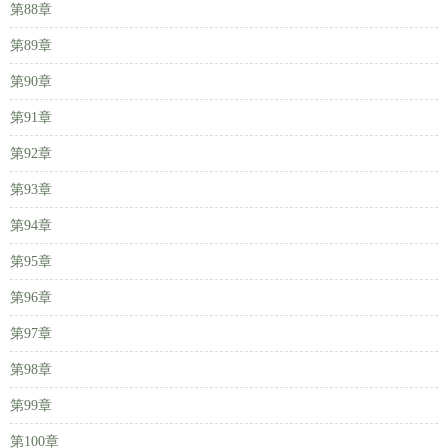
第88章
第89章
第90章
第91章
第92章
第93章
第94章
第95章
第96章
第97章
第98章
第99章
第100章