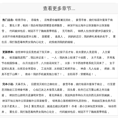
查看更多章节...
、
、
、
热门点击:
暗香浮动
吞噬鱼
后悔爱你穆斯澜沈清欢
拨雪寻春，烧灯续昼许曼珠于南
、
、
尘
重生八零，爸妈！我自有我的荣耀姜老师魏杳
林深不知云海许云琛裴馥许云琛裴馥
、
、
、
、
雪
代码被掉包后，销冠不干了魏南晨季明磊
无可救药
锦绣人生[快穿]爱伊莎越安安
、
、
、
、
从前不待春风慢祝如星许云毅
甜蜜蜜
蛊真人
妈妈的忌日，我的葬礼爸爸的名字
重
、
、
生后，我打脸恶毒狗男女我内心论文
此恨难消我奶奶烟烟
、
、
更新榜单:
创世神毕业后竟然成了毁灭神
去父留子后才知，前夫爱的人竟是我
入主紫
、
、
、
、
微
校花骗我进黑厂，我以杀证道！
一人：我的身上纹满了十凶图
太子无敌
开局鬼
、
、
、
节在校园惊魂
白月光提分手，八大校花却笑了
火影：卡卡西他带着系统又回来了
女子
、
、
、
监狱出真龙，出狱后全球震动
工业兴国，从初级工程师开始
神鼎：凡人仙途
师娘，我
、
、
、
真不想下山啊！
救命！我的手机被英桀占领了！
全职高手：荣耀再起！
、
、
、
完本小说:
天幕尽头
旧爱泯灭程衍之柳欣欣
拨雪寻春，烧灯续昼许曼珠于南尘
行至爱
、
、
意消散处江言傅秦书雅
心似已灰之木项雪儿鹿鹿
回头看，轻舟已过万重山蒋之舟沈傲
、
、
、
凝
鹤别空山踏明月孟谦荀宋雪诗
看见弹幕后，我送狗皇帝和白月光归西元辰轩苏婉婉
、
、
林深不知云海许云琛裴馥许云琛裴馥雪
错将真心落梧桐宋时礼苏韵怡
和姐姐互换化兽丹后
、
、
大皇子柔美人
【HL】重生黑化后，她逼总裁以死谢罪！ 作者：易小文林知意宋宛秋
味你而
、
、
、
来
重生后，我打脸恶毒狗男女我内心论文
代码被掉包后，销冠不干了魏南晨季明磊