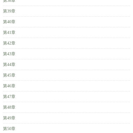
第38章
第39章
第40章
第41章
第42章
第43章
第44章
第45章
第46章
第47章
第48章
第49章
第50章