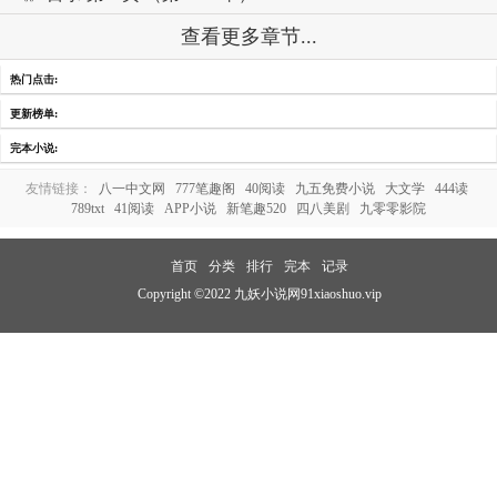
查看更多章节...
热门点击:
更新榜单:
完本小说:
友情链接：
八一中文网
777笔趣阁
40阅读
九五免费小说
大文学
444读
789txt
41阅读
APP小说
新笔趣520
四八美剧
九零零影院
首页
分类
排行
完本
记录
Copyright ©2022 九妖小说网91xiaoshuo.vip