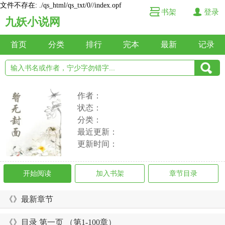
文件不存在: ./qs_html/qs_txt/0//index.opf
书架
登录
九妖小说网
首页
分类
排行
完本
最新
记录
作者：
状态：
分类：
最近更新：
更新时间：
开始阅读
加入书架
章节目录
《》最新章节
《》目录 第一页 （第1-100章）