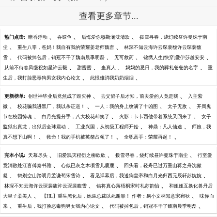
查看更多章节...
、
、
、
热门点击:
暗香浮动
吞噬鱼
后悔爱你穆斯澜沈清欢
拨雪寻春，烧灯续昼许曼珠于南
、
、
尘
重生八零，爸妈！我自有我的荣耀姜老师魏杳
林深不知云海许云琛裴馥许云琛裴馥
、
、
、
、
雪
代码被掉包后，销冠不干了魏南晨季明磊
无可救药
锦绣人生[快穿]爱伊莎越安安
、
、
、
、
从前不待春风慢祝如星许云毅
甜蜜蜜
蛊真人
妈妈的忌日，我的葬礼爸爸的名字
重
、
、
生后，我打脸恶毒狗男女我内心论文
此恨难消我奶奶烟烟
、
、
更新榜单:
创世神毕业后竟然成了毁灭神
去父留子后才知，前夫爱的人竟是我
入主紫
、
、
、
、
微
校花骗我进黑厂，我以杀证道！
一人：我的身上纹满了十凶图
太子无敌
开局鬼
、
、
、
节在校园惊魂
白月光提分手，八大校花却笑了
火影：卡卡西他带着系统又回来了
女子
、
、
、
监狱出真龙，出狱后全球震动
工业兴国，从初级工程师开始
神鼎：凡人仙途
师娘，我
、
、
、
真不想下山啊！
救命！我的手机被英桀占领了！
全职高手：荣耀再起！
、
、
、
完本小说:
天幕尽头
旧爱泯灭程衍之柳欣欣
拨雪寻春，烧灯续昼许曼珠于南尘
行至爱
、
、
意消散处江言傅秦书雅
心似已灰之木项雪儿鹿鹿
回头看，轻舟已过万重山蒋之舟沈傲
、
、
、
凝
鹤别空山踏明月孟谦荀宋雪诗
看见弹幕后，我送狗皇帝和白月光归西元辰轩苏婉婉
、
、
林深不知云海许云琛裴馥许云琛裴馥雪
错将真心落梧桐宋时礼苏韵怡
和姐姐互换化兽丹后
、
、
大皇子柔美人
【HL】重生黑化后，她逼总裁以死谢罪！ 作者：易小文林知意宋宛秋
味你而
、
、
、
来
重生后，我打脸恶毒狗男女我内心论文
代码被掉包后，销冠不干了魏南晨季明磊