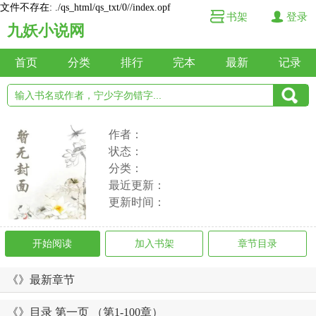
文件不存在: ./qs_html/qs_txt/0//index.opf
书架
登录
九妖小说网
首页
分类
排行
完本
最新
记录
作者：
状态：
分类：
最近更新：
更新时间：
开始阅读
加入书架
章节目录
《》最新章节
《》目录 第一页 （第1-100章）