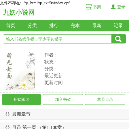
文件不存在: ./qs_html/qs_txt/0//index.opf
书架
登录
九妖小说网
首页
分类
排行
完本
最新
记录
作者：
状态：
分类：
最近更新：
更新时间：
开始阅读
加入书架
章节目录
《》最新章节
《》目录 第一页 （第1-100章）