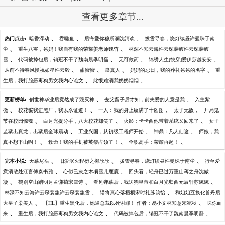
查看更多章节...
、
、
、
热门点击:
暗香浮动
吞噬鱼
后悔爱你穆斯澜沈清欢
拨雪寻春，烧灯续昼许曼珠于南
、
、
尘
重生八零，爸妈！我自有我的荣耀姜老师魏杳
林深不知云海许云琛裴馥许云琛裴馥
、
、
、
、
雪
代码被掉包后，销冠不干了魏南晨季明磊
无可救药
锦绣人生[快穿]爱伊莎越安安
、
、
、
、
从前不待春风慢祝如星许云毅
甜蜜蜜
蛊真人
妈妈的忌日，我的葬礼爸爸的名字
重
、
、
生后，我打脸恶毒狗男女我内心论文
此恨难消我奶奶烟烟
、
、
更新榜单:
创世神毕业后竟然成了毁灭神
去父留子后才知，前夫爱的人竟是我
入主紫
、
、
、
、
微
校花骗我进黑厂，我以杀证道！
一人：我的身上纹满了十凶图
太子无敌
开局鬼
、
、
、
节在校园惊魂
白月光提分手，八大校花却笑了
火影：卡卡西他带着系统又回来了
女子
、
、
、
监狱出真龙，出狱后全球震动
工业兴国，从初级工程师开始
神鼎：凡人仙途
师娘，我
、
、
、
真不想下山啊！
救命！我的手机被英桀占领了！
全职高手：荣耀再起！
、
、
、
完本小说:
天幕尽头
旧爱泯灭程衍之柳欣欣
拨雪寻春，烧灯续昼许曼珠于南尘
行至爱
、
、
意消散处江言傅秦书雅
心似已灰之木项雪儿鹿鹿
回头看，轻舟已过万重山蒋之舟沈傲
、
、
、
凝
鹤别空山踏明月孟谦荀宋雪诗
看见弹幕后，我送狗皇帝和白月光归西元辰轩苏婉婉
、
、
林深不知云海许云琛裴馥许云琛裴馥雪
错将真心落梧桐宋时礼苏韵怡
和姐姐互换化兽丹后
、
、
大皇子柔美人
【HL】重生黑化后，她逼总裁以死谢罪！ 作者：易小文林知意宋宛秋
味你而
、
、
、
来
重生后，我打脸恶毒狗男女我内心论文
代码被掉包后，销冠不干了魏南晨季明磊