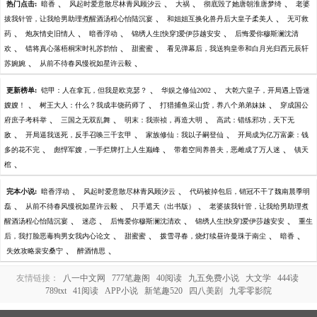
、
、
、
、
热门点击:
暗香
风起时爱意散尽林青风顾汐云
大祸
彻底毁了她唐朝淮唐梦绮
老婆
、
、
拔我针管，让我给男助理煮醒酒汤程心怡陆沉宴
和姐姐互换化兽丹后大皇子柔美人
无可救
、
、
、
、
药
炮灰情史旧情人
暗香浮动
锦绣人生[快穿]爱伊莎越安安
后悔爱你穆斯澜沈清
、
、
、
欢
错将真心落梧桐宋时礼苏韵怡
甜蜜蜜
看见弹幕后，我送狗皇帝和白月光归西元辰轩
、
、
苏婉婉
从前不待春风慢祝如星许云毅
、
、
更新榜单:
铠甲：人在拿瓦，但我是欧克瑟？
华娱之修仙2002
大乾六皇子，开局遇上昏迷
、
、
、
嫂嫂！
树王大人：什么？我成丰饶药师了
打猎捕鱼采山货，养八个弟弟妹妹
穿成国公
、
、
、
府庶子考科举
三国之无双乱舞
明末：我崇祯，再造大明
高武：错练邪功，天下无
、
、
、
敌
开局逼我送死，反手召唤三千玄甲
家族修仙：我以子嗣登仙
开局成为亿万富豪：钱
、
、
、
多的花不完
彪悍军嫂，一手烂牌打上人生巅峰
带着空间养兽夫，恶雌成了万人迷
镇天
、
棺
、
、
完本小说:
暗香浮动
风起时爱意散尽林青风顾汐云
代码被掉包后，销冠不干了魏南晨季明
、
、
、
磊
从前不待春风慢祝如星许云毅
只手遮天（出书版）
老婆拔我针管，让我给男助理煮
、
、
、
、
醒酒汤程心怡陆沉宴
迷恋
后悔爱你穆斯澜沈清欢
锦绣人生[快穿]爱伊莎越安安
重生
、
、
、
、
后，我打脸恶毒狗男女我内心论文
甜蜜蜜
拨雪寻春，烧灯续昼许曼珠于南尘
暗香
、
、
失效攻略裴安桑宁
醉酒情思
友情链接：
八一中文网
777笔趣阁
40阅读
九五免费小说
大文学
444读
789txt
41阅读
APP小说
新笔趣520
四八美剧
九零零影院