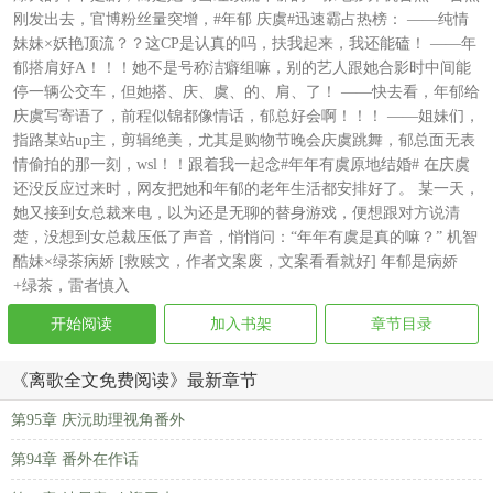
刚发出去，官博粉丝量突增，#年郁 庆虞#迅速霸占热榜： ——纯情
妹妹×妖艳顶流？？这CP是认真的吗，扶我起来，我还能磕！ ——年
郁搭肩好A！！！她不是号称洁癖组嘛，别的艺人跟她合影时中间能
停一辆公交车，但她搭、庆、虞、的、肩、了！ ——快去看，年郁给
庆虞写寄语了，前程似锦都像情话，郁总好会啊！！！ ——姐妹们，
指路某站up主，剪辑绝美，尤其是购物节晚会庆虞跳舞，郁总面无表
情偷拍的那一刻，wsl！！跟着我一起念#年年有虞原地结婚# 在庆虞
还没反应过来时，网友把她和年郁的老年生活都安排好了。 某一天，
她又接到女总裁来电，以为还是无聊的替身游戏，便想跟对方说清
楚，没想到女总裁压低了声音，悄悄问：“年年有虞是真的嘛？” 机智
酷妹×绿茶病娇 [救赎文，作者文案废，文案看看就好] 年郁是病娇
+绿茶，雷者慎入
开始阅读
加入书架
章节目录
《离歌全文免费阅读》最新章节
第95章 庆沅助理视角番外
第94章 番外在作话