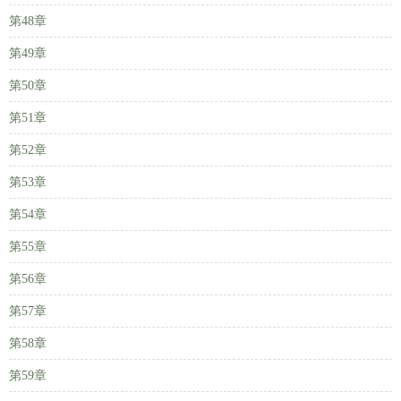
第48章
第49章
第50章
第51章
第52章
第53章
第54章
第55章
第56章
第57章
第58章
第59章