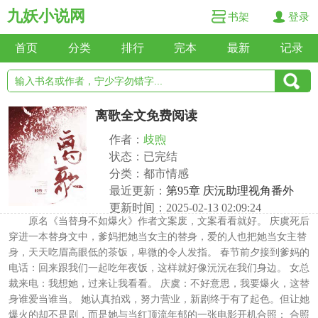
九妖小说网
书架
登录
首页
分类
排行
完本
最新
记录
离歌全文免费阅读
作者：
歧煦
状态：已完结
分类：都市情感
最近更新：
第95章 庆沅助理视角番外
更新时间：2025-02-13 02:09:24
原名《当替身不如爆火》作者文案废，文案看看就好。 庆虞死后
穿进一本替身文中，爹妈把她当女主的替身，爱的人也把她当女主替
身，天天吃眉高眼低的茶饭，卑微的令人发指。 春节前夕接到爹妈的
电话：回来跟我们一起吃年夜饭，这样就好像沅沅在我们身边。 女总
裁来电：我想她，过来让我看看。 庆虞：不好意思，我要爆火，这替
身谁爱当谁当。 她认真拍戏，努力营业，新剧终于有了起色。但让她
爆火的却不是剧，而是她与当红顶流年郁的一张电影开机合照： 合照