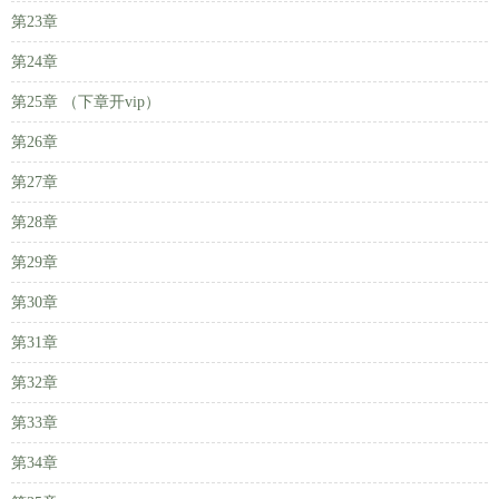
第23章
第24章
第25章 （下章开vip）
第26章
第27章
第28章
第29章
第30章
第31章
第32章
第33章
第34章