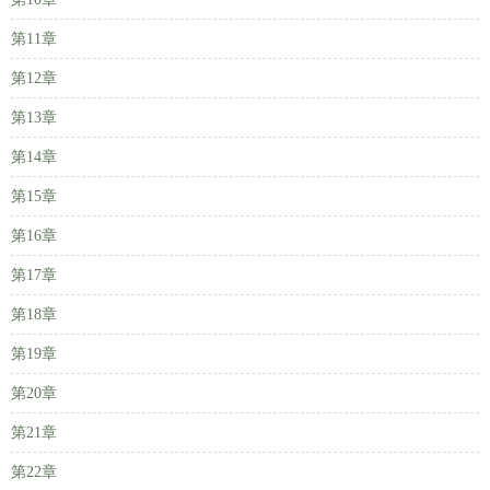
第11章
第12章
第13章
第14章
第15章
第16章
第17章
第18章
第19章
第20章
第21章
第22章