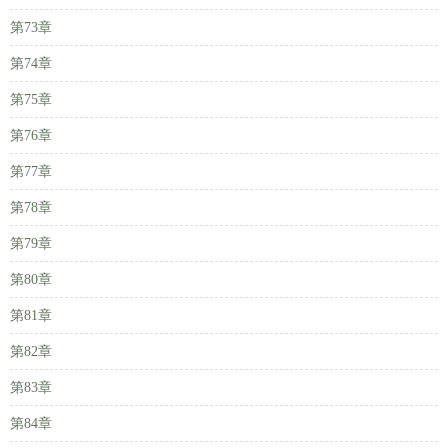
第73章
第74章
第75章
第76章
第77章
第78章
第79章
第80章
第81章
第82章
第83章
第84章