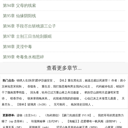
第94章 父母的线索
第95章 仙缘阴阳线
第96章 手段尽出斩桃源三公子
第97章 士别三日当轮刮眼眶
第98章 灵滢中毒
第99章 奇毒鱼水相思碎
查看更多章节...
、
热门点击:
锦绣人生[快穿]爱伊莎越安安
【HL】重生黑化后，她逼总裁以死谢罪！ 作者：易小
、
、
、
文林知意宋宛秋
吞噬鱼
重生后，我打脸恶毒狗男女我内心论文
代码被掉包后，销冠不
、
、
干了魏南晨季明磊
回头看，轻舟已过万重山蒋之舟沈傲凝
鹤别空山踏明月孟谦荀宋雪
、
、
、
、
、
诗
暗香浮动
朝来寒雨晚来风
此恨难消我奶奶烟烟
心似已灰之木项雪儿鹿鹿
天
、
、
、
、
幕尽头
【骨科】玻璃房（1v2H）
无可救药
炮灰情史旧情人
、
、
更新榜单:
遗物（古言1v1）
《岛屿潮信》【豪门先婚后爱 1V1 H】
我把哥哥的黑道势力
、
、
、
睡了（np 含骨科）
玲珑阁秘事（古代NP）
【海贼王】恋爱哪有一帆风顺（剧情NP）
、
、
、
从属关系（NP）
死期将至（nph）
涩涩小鱼是真的会被干透（NPH）
小黄粱（强制