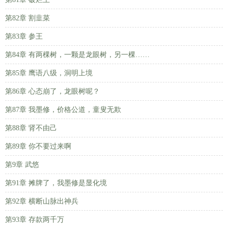
第82章 割韭菜
第83章 参王
第84章 有两棵树，一颗是龙眼树，另一棵……
第85章 鹰语八级，洞明上境
第86章 心态崩了，龙眼树呢？
第87章 我墨修，价格公道，童叟无欺
第88章 肾不由己
第89章 你不要过来啊
第9章 武悠
第91章 摊牌了，我墨修是显化境
第92章 横断山脉出神兵
第93章 存款两千万