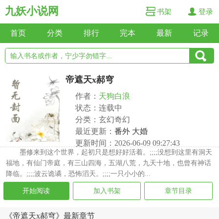
九妖小说网
书架
登录
首页
分类
排行
完本
最新
记录
帝遮天x郝穹
作者：
天狗白浪
状态：连载中
分类：玄幻奇幻
最近更新：
番外 大婚
更新时间：2026-06-09 09:27:43
墨修来到这个世界，起初只是想好好活着。;;;;没想到这里有洞天
福地，有仙门帝庭，有三山四海，五湖八荒，九天十地，也曾有神话
降临。;;;;波云诡谲，恐怖滔天。;;;;一只小小的...
开始阅读
加入书架
章节目录
《帝遮天x郝穹》最新章节