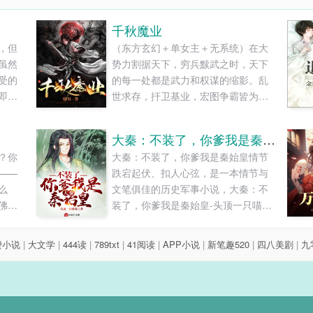
千秋魔业
，但
（东方玄幻＋单女主＋无系统）在大
虽然
势力割据天下，穷兵黩武之时，天下
受的
的每一处都是武力和权谋的缩影。乱
即使
世求存，扞卫基业，宏图争霸皆为千
候我
秋之业，万世之兴......
不自
大秦：不装了，你爹我是秦始皇
？你
大秦：不装了，你爹我是秦始皇情节
——
跌宕起伏、扣人心弦，是一本情节与
么
文笔俱佳的历史军事小说，大秦：不
佛，
装了，你爹我是秦始皇-头顶一只喵喵-
我不
小说旗免费提供大秦：不装了，你爹
..
我是秦始皇最新清爽干净的文字章节
费小说
|
大文学
|
444读
|
789txt
|
41阅读
|
APP小说
|
新笔趣520
|
四八美剧
|
九
在线阅读和TXT下载。...