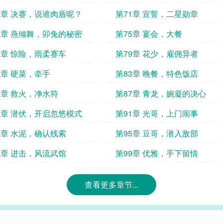
0章 决赛，说谁肉盾呢？
第71章 宣誓，二星勋章
4章 燕倾舞，卯兔的秘密
第75章 宴会，大餐
8章 惊险，雨柔赛车
第79章 花少，雇佣异者
2章 硬菜，牵手
第83章 晚餐，特色饭店
6章 救火，净水符
第87章 青龙，婉凝的决心
0章 潜伏，开启忽悠模式
第91章 光哥，上门闹事
4章 水泥，确认线索
第95章 豆哥，潜入敌部
8章 进击，风流武馆
第99章 优雅，手下留情
查看更多章节...