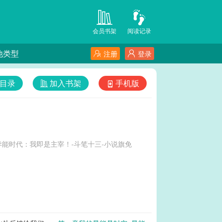
会员书架
阅读记录
他类型
注册
登录
目录
加入书架
手机版
能时代：我即是主宰！-斗笔十三-小说旗免