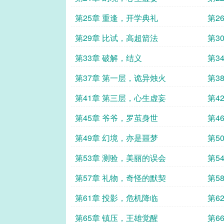
第25章 重逢，开学典礼
第2
第29章 比试，高超箭法
第3
第33章 破解，结义
第3
第37章 第一层，诡异烛火
第3
第41章 第三层，心生虚妄
第4
第45章 爷爷，罗茧身世
第4
第49章 幻境，亦是噩梦
第5
第53章 测验，美丽的误会
第5
第57章 礼物，奇怪的默契
第5
第61章 投影，危机降临
第6
第65章 镇压，王雄觉醒
第6