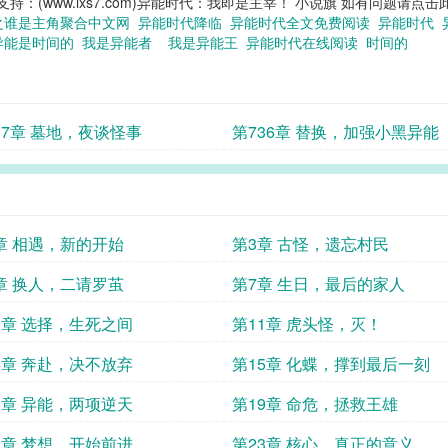
www.ixs7.com)异能时代：我即是主宰！ 小说旗 如有问题请点击此处反
之谁是主角聚合中文网
异能时代降临
异能时代全文免费阅读
异能时代
异能是时间的
我是异能者
我是异能王
异能时代在线阅读
时间的
37章 墓地，夜谈怪事
第736章 替换，加强小黑异能
章 相遇，新的开始
第3章 古怪，遗忘村民
章 换人，二请罗茧
第7章 生日，最后的家人
0章 选择，生死之间
第11章 虎头怪，灭！
4章 奔赴，决不放弃
第15章 化蝶，撑到最后一刻
8章 异能，两项逆天
第19章 命危，拯救王雄
2章 梦想，开始前进
第23章 核心，真正的意义