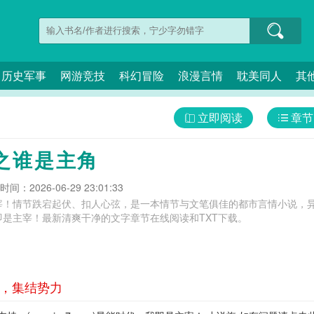
历史军事
网游竞技
科幻冒险
浪漫言情
耽美同人
其
立即阅读
章节
之谁是主角
间：2026-06-29 23:01:33
宰！情节跌宕起伏、扣人心弦，是一本情节与文笔俱佳的都市言情小说，异
是主宰！最新清爽干净的文字章节在线阅读和TXT下载。
魔，集结势力