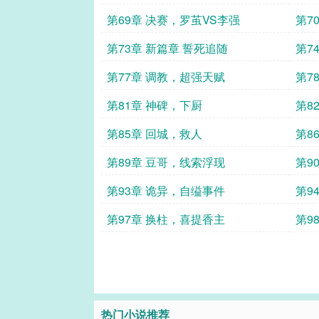
第69章 决赛，罗茧VS李强
第7
第73章 新篇章 誓死追随
第7
第77章 调教，超强天赋
第7
第81章 神碑，下厨
第8
第85章 回城，救人
第8
第89章 豆哥，线索浮现
第9
第93章 诡异，自缢事件
第9
第97章 换柱，喜提香主
第9
热门小说推荐