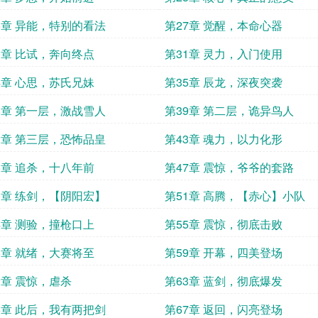
6章 异能，特别的看法
第27章 觉醒，本命心器
0章 比试，奔向终点
第31章 灵力，入门使用
4章 心思，苏氏兄妹
第35章 辰龙，深夜突袭
8章 第一层，激战雪人
第39章 第二层，诡异鸟人
2章 第三层，恐怖品皇
第43章 魂力，以力化形
6章 追杀，十八年前
第47章 震惊，爷爷的套路
0章 练剑，【阴阳宏】
第51章 高腾，【赤心】小队
4章 测验，撞枪口上
第55章 震惊，彻底击败
8章 就绪，大赛将至
第59章 开幕，四美登场
2章 震惊，虐杀
第63章 蓝剑，彻底爆发
6章 此后，我有两把剑
第67章 返回，闪亮登场