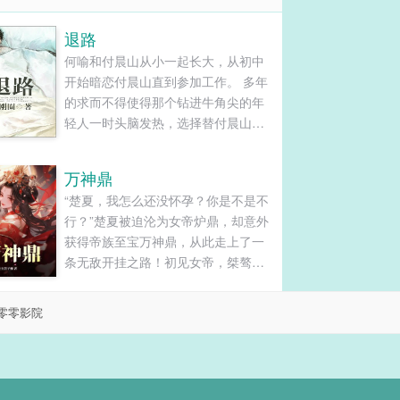
退路
何喻和付晨山从小一起长大，从初中
开始暗恋付晨山直到参加工作。 多年
的求而不得使得那个钻进牛角尖的年
轻人一时头脑发热，选择替付晨山坐
了三年的牢。 在监牢里，何喻失去了
最亲的亲人， 也屡受欺凌不得不选择
万神鼎
攀附了乔慕冬而获得更好的生活， 那
“楚夏，我怎么还没怀孕？你是不是不
时候他才懂得后悔，可是已经无路可
行？”楚夏被迫沦为女帝炉鼎，却意外
退。 三年后重获自由，付晨山人生得
获得帝族至宝万神鼎，从此走上了一
意，美人在侧， 何喻当年的满腔激情
条无敌开挂之路！初见女帝，桀骜不
仿佛成了笑话， 他在艰难地境地中为
驯，刁蛮霸道。“楚夏，我命令你与本
自己寻找退路，却没料到会重逢乔慕
帝双修！”再见女帝，情根深种，眉目
冬…… 本文是换攻文，狗血有、渣攻
零零影院
含情。“楚夏你别跑，我们要永生永世
贱受有、强J可能有（回忆中），请小
在一起，纵是死，骨肉血泥也要混在
心避雷...
一起，不能分离！！”楚夏蓦然回首，
昔日高冷女帝如今......