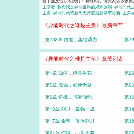
过下面反馈联系我们！ 特殊时刻,请大家多多收藏支持：(
主宰者
救命我是异能世界的规则漏洞
异能时代
主角
异能时代笔趣阁无弹窗最新章节更新
主角
《异能时代之谁是主角》最新章节
第738章 虚魔，集结势力
第7
《异能时代之谁是主角》章节列表
第1章 知痛，绝境生花
第2
第5章 傀儡，必死无疑
第6
第9章 危机，暗流涌动
第1
第13章 刘卫，最强一战
第1
第17章 希望，复活刘卫
第1
第21章 幻境，心生虚妄
第2