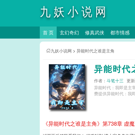
九妖小说网
首 页
玄幻奇幻
修真武侠
都市情感
九妖小说网
>
异能时代之谁是主角
异能时代
作者：
斗笔十三
更新时
异能时代：我即是主
费提供异能时代：我即
《异能时代之谁是主角》第738章 虚