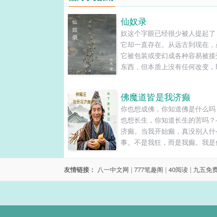
仙奴录
奴这个字眼已经很少被人提起了
它却一直存在。从远古到现在，
它被包装或变幻成各种容易被接
东西，但本质上没有任何改变，
在仙人的世界中也是如此。有时
们早已习以为常，或乐在其中而
佛魔道皆是我济癫
知。......
你也想成佛，你知道佛是什么吗
也想长生，你知道长生的苦吗？
济癫。当我开始癫，真没别人什
事。不是我狂，而是我癫。我是
是魔，又是道。偏偏还是个人。
想当人，但总有一颗人心还在。....
友情链接：
八一中文网
|
777笔趣阁
|
40阅读
|
九五免