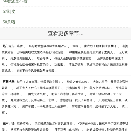
56看还是不看
57剥皮
58杀猪
查看更多章节...
、
、
、
、
热门点击:
暗香
风起时爱意散尽林青风顾汐云
大祸
彻底毁了她唐朝淮唐梦绮
老婆
、
、
拔我针管，让我给男助理煮醒酒汤程心怡陆沉宴
和姐姐互换化兽丹后大皇子柔美人
无可救
、
、
、
、
药
炮灰情史旧情人
暗香浮动
锦绣人生[快穿]爱伊莎越安安
后悔爱你穆斯澜沈清
、
、
、
欢
错将真心落梧桐宋时礼苏韵怡
甜蜜蜜
看见弹幕后，我送狗皇帝和白月光归西元辰轩
、
、
苏婉婉
从前不待春风慢祝如星许云毅
、
、
更新榜单:
铠甲：人在拿瓦，但我是欧克瑟？
华娱之修仙2002
大乾六皇子，开局遇上昏迷
、
、
、
嫂嫂！
树王大人：什么？我成丰饶药师了
打猎捕鱼采山货，养八个弟弟妹妹
穿成国公
、
、
、
府庶子考科举
三国之无双乱舞
明末：我崇祯，再造大明
高武：错练邪功，天下无
、
、
、
敌
开局逼我送死，反手召唤三千玄甲
家族修仙：我以子嗣登仙
开局成为亿万富豪：钱
、
、
、
多的花不完
彪悍军嫂，一手烂牌打上人生巅峰
带着空间养兽夫，恶雌成了万人迷
镇天
、
棺
、
、
完本小说:
暗香浮动
风起时爱意散尽林青风顾汐云
代码被掉包后，销冠不干了魏南晨季明
、
、
、
磊
从前不待春风慢祝如星许云毅
只手遮天（出书版）
老婆拔我针管，让我给男助理煮