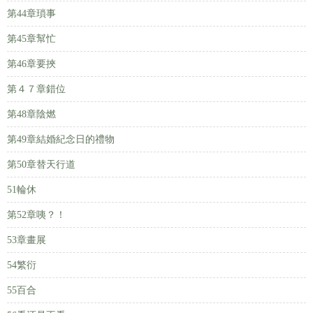
第44章瑣事
第45章幫忙
第46章要挾
第４７章錯位
第48章陰燃
第49章結婚紀念日的禮物
第50章替天行道
51輪休
第52章咦？！
53章畫展
54繁衍
55百合