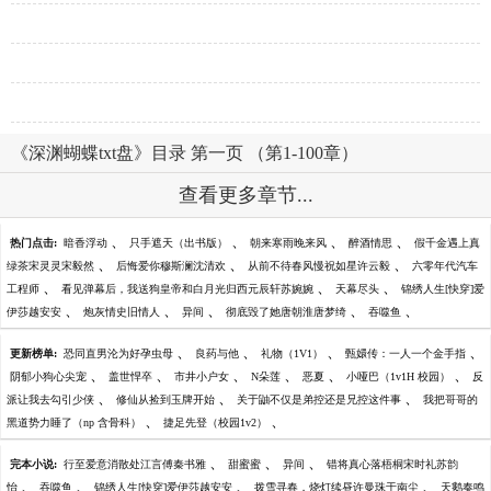
《深渊蝴蝶txt盘》目录 第一页 （第1-100章）
查看更多章节...
、
、
、
、
热门点击:
暗香浮动
只手遮天（出书版）
朝来寒雨晚来风
醉酒情思
假千金遇上真
、
、
、
绿茶宋灵灵宋毅然
后悔爱你穆斯澜沈清欢
从前不待春风慢祝如星许云毅
六零年代汽车
、
、
、
工程师
看见弹幕后，我送狗皇帝和白月光归西元辰轩苏婉婉
天幕尽头
锦绣人生[快穿]爱
、
、
、
、
、
伊莎越安安
炮灰情史旧情人
异间
彻底毁了她唐朝淮唐梦绮
吞噬鱼
、
、
、
、
更新榜单:
恐同直男沦为好孕虫母
良药与他
礼物（1V1）
甄嬛传：一人一个金手指
、
、
、
、
、
、
阴郁小狗心尖宠
盖世悍卒
市井小户女
N朵莲
恶夏
小哑巴（1v1H 校园）
反
、
、
、
派让我去勾引少侠
修仙从捡到玉牌开始
关于鼬不仅是弟控还是兄控这件事
我把哥哥的
、
、
黑道势力睡了（np 含骨科）
捷足先登（校园1v2）
、
、
、
完本小说:
行至爱意消散处江言傅秦书雅
甜蜜蜜
异间
错将真心落梧桐宋时礼苏韵
、
、
、
、
怡
吞噬鱼
锦绣人生[快穿]爱伊莎越安安
拨雪寻春，烧灯续昼许曼珠于南尘
天鹅奏鸣