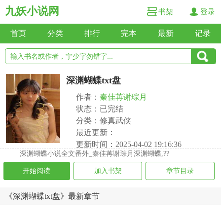
九妖小说网
书架
登录
首页
分类
排行
完本
最新
记录
深渊蝴蝶txt盘
作者：
秦佳苒谢琮月
状态：已完结
分类：修真武侠
最近更新：
更新时间：2025-04-02 19:16:36
深渊蝴蝶小说全文番外_秦佳苒谢琮月深渊蝴蝶,??
开始阅读
加入书架
章节目录
《深渊蝴蝶txt盘》最新章节