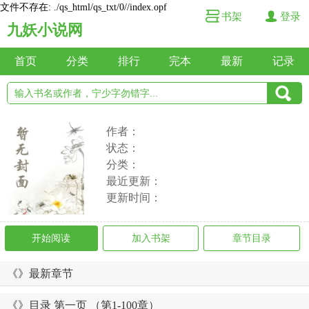
文件不存在: ./qs_html/qs_txt/0//index.opf
书架
登录
九妖小说网
首页
分类
排行
完本
最新
记录
作者：
状态：
分类：
最近更新：
更新时间：
开始阅读
加入书架
章节目录
《》最新章节
《》目录 第一页 （第1-100章）