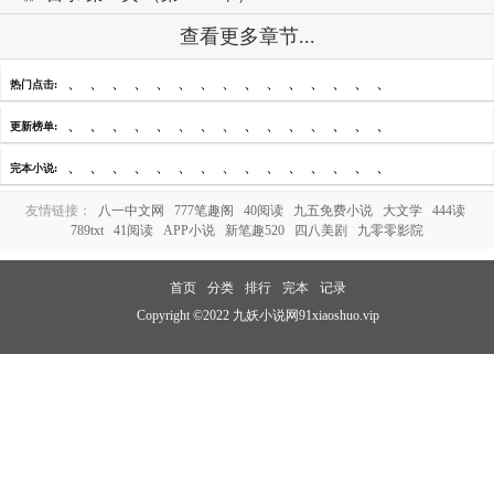
查看更多章节...
、
、
、
、
、
、
、
、
、
、
、
、
、
、
、
热门点击:
、
、
、
、
、
、
、
、
、
、
、
、
、
、
、
更新榜单:
、
、
、
、
、
、
、
、
、
、
、
、
、
、
、
完本小说:
友情链接：
八一中文网
777笔趣阁
40阅读
九五免费小说
大文学
444读
789txt
41阅读
APP小说
新笔趣520
四八美剧
九零零影院
首页
分类
排行
完本
记录
Copyright ©2022 九妖小说网91xiaoshuo.vip