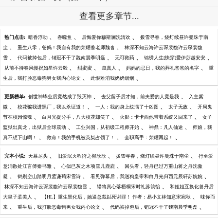
查看更多章节...
、
、
、
热门点击:
暗香浮动
吞噬鱼
后悔爱你穆斯澜沈清欢
拨雪寻春，烧灯续昼许曼珠于南
、
、
尘
重生八零，爸妈！我自有我的荣耀姜老师魏杳
林深不知云海许云琛裴馥许云琛裴馥
、
、
、
、
雪
代码被掉包后，销冠不干了魏南晨季明磊
无可救药
锦绣人生[快穿]爱伊莎越安安
、
、
、
、
从前不待春风慢祝如星许云毅
甜蜜蜜
蛊真人
妈妈的忌日，我的葬礼爸爸的名字
重
、
、
生后，我打脸恶毒狗男女我内心论文
此恨难消我奶奶烟烟
、
、
更新榜单:
创世神毕业后竟然成了毁灭神
去父留子后才知，前夫爱的人竟是我
入主紫
、
、
、
、
微
校花骗我进黑厂，我以杀证道！
一人：我的身上纹满了十凶图
太子无敌
开局鬼
、
、
、
节在校园惊魂
白月光提分手，八大校花却笑了
火影：卡卡西他带着系统又回来了
女子
、
、
、
监狱出真龙，出狱后全球震动
工业兴国，从初级工程师开始
神鼎：凡人仙途
师娘，我
、
、
、
真不想下山啊！
救命！我的手机被英桀占领了！
全职高手：荣耀再起！
、
、
、
完本小说:
天幕尽头
旧爱泯灭程衍之柳欣欣
拨雪寻春，烧灯续昼许曼珠于南尘
行至爱
、
、
意消散处江言傅秦书雅
心似已灰之木项雪儿鹿鹿
回头看，轻舟已过万重山蒋之舟沈傲
、
、
、
凝
鹤别空山踏明月孟谦荀宋雪诗
看见弹幕后，我送狗皇帝和白月光归西元辰轩苏婉婉
、
、
林深不知云海许云琛裴馥许云琛裴馥雪
错将真心落梧桐宋时礼苏韵怡
和姐姐互换化兽丹后
、
、
大皇子柔美人
【HL】重生黑化后，她逼总裁以死谢罪！ 作者：易小文林知意宋宛秋
味你而
、
、
、
来
重生后，我打脸恶毒狗男女我内心论文
代码被掉包后，销冠不干了魏南晨季明磊