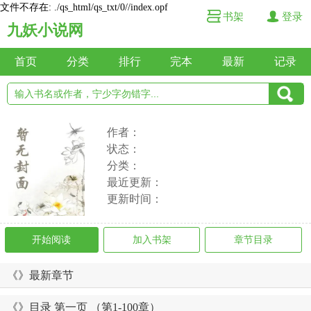
文件不存在: ./qs_html/qs_txt/0//index.opf
书架
登录
九妖小说网
首页
分类
排行
完本
最新
记录
作者：
状态：
分类：
最近更新：
更新时间：
开始阅读
加入书架
章节目录
《》最新章节
《》目录 第一页 （第1-100章）