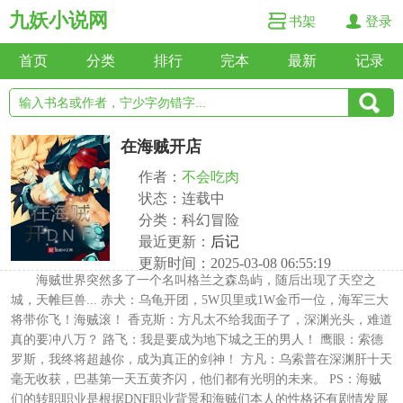
九妖小说网
书架
登录
首页
分类
排行
完本
最新
记录
在海贼开店
作者：
不会吃肉
状态：连载中
分类：科幻冒险
最近更新：
后记
更新时间：2025-03-08 06:55:19
海贼世界突然多了一个名叫格兰之森岛屿，随后出现了天空之
城，天帷巨兽... 赤犬：乌龟开团，5W贝里或1W金币一位，海军三大
将带你飞！海贼滚！ 香克斯：方凡太不给我面子了，深渊光头，难道
真的要冲八万？ 路飞：我是要成为地下城之王的男人！ 鹰眼：索德
罗斯，我终将超越你，成为真正的剑神！ 方凡：乌索普在深渊肝十天
毫无收获，巴基第一天五黄齐闪，他们都有光明的未来。 PS：海贼
们的转职职业是根据DNF职业背景和海贼们本人的性格还有剧情发展