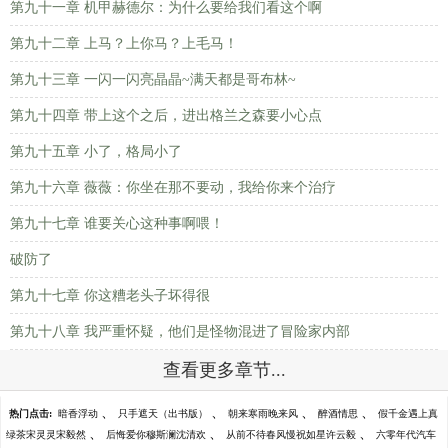
第九十一章 机甲赫德尔：为什么要给我们看这个啊
第九十二章 上马？上你马？上毛马！
第九十三章 一闪一闪亮晶晶~满天都是哥布林~
第九十四章 带上这个之后，进出格兰之森要小心点
第九十五章 小了，格局小了
第九十六章 薇薇：你坐在那不要动，我给你来个治疗
第九十七章 谁要关心这种事啊喂！
破防了
第九十七章 你这糟老头子坏得很
第九十八章 我严重怀疑，他们是怪物混进了冒险家内部
查看更多章节...
、
、
、
、
热门点击:
暗香浮动
只手遮天（出书版）
朝来寒雨晚来风
醉酒情思
假千金遇上真
、
、
、
绿茶宋灵灵宋毅然
后悔爱你穆斯澜沈清欢
从前不待春风慢祝如星许云毅
六零年代汽车