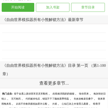
开始阅读
加入书架
章节目录
《自由世界模拟器所有小熊解锁方法》最新章节
《自由世界模拟器所有小熊解锁方法》目录 第一页 （第1-100
章）
查看更多章节...
、
、
、
热门点击:
假千金遇上真绿茶宋灵灵宋毅然
此恨难消我奶奶烟烟
味你而来
炮灰情史旧
、
、
、
、
情人
无可救药
代码被掉包后，销冠不干了魏南晨季明磊
失效攻略裴安桑宁
朝来寒
、
、
、
、
雨晚来风
从前不待春风慢祝如星许云毅
大祸
心似已灰之木项雪儿鹿鹿
暗香浮