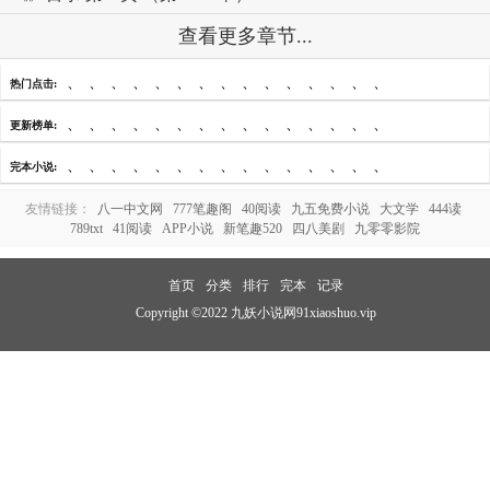
查看更多章节...
、
、
、
、
、
、
、
、
、
、
、
、
、
、
、
热门点击:
、
、
、
、
、
、
、
、
、
、
、
、
、
、
、
更新榜单:
、
、
、
、
、
、
、
、
、
、
、
、
、
、
、
完本小说:
友情链接：
八一中文网
777笔趣阁
40阅读
九五免费小说
大文学
444读
789txt
41阅读
APP小说
新笔趣520
四八美剧
九零零影院
首页
分类
排行
完本
记录
Copyright ©2022 九妖小说网91xiaoshuo.vip