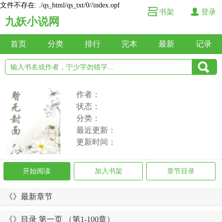
文件不存在: ./qs_html/qs_txt/0//index.opf
书架
登录
九妖小说网
首页
分类
排行
完本
最新
记录
作者：
状态：
分类：
最近更新：
更新时间：
开始阅读
加入书架
章节目录
《》最新章节
《》目录 第一页 （第1-100章）