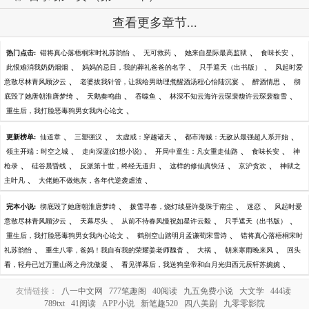
查看更多章节...
、
、
、
、
热门点击:
错将真心落梧桐宋时礼苏韵怡
无可救药
她来自星际最高监狱
食味长安
、
、
、
此恨难消我奶奶烟烟
妈妈的忌日，我的葬礼爸爸的名字
只手遮天（出书版）
风起时爱
、
、
、
意散尽林青风顾汐云
老婆拔我针管，让我给男助理煮醒酒汤程心怡陆沉宴
醉酒情思
彻
、
、
、
、
底毁了她唐朝淮唐梦绮
天鹅奏鸣曲
吞噬鱼
林深不知云海许云琛裴馥许云琛裴馥雪
、
重生后，我打脸恶毒狗男女我内心论文
、
、
、
、
更新榜单:
仙道章
三塑强汉
太虚戒：穿越诸天
都市海贼：无敌从最强超人系开始
、
、
、
、
领主开端：时空之城
走向深蓝(幻想小说)
开局中童生：凡女重走仙路
食味长安
神
、
、
、
、
、
枪录
硅谷晨昏线
反派第十世，终经无道归
这样的修仙真快活
京沪贪欢
神狱之
、
、
主叶凡
大佬她不做炮灰，各年代逆袭虐渣
、
、
、
完本小说:
彻底毁了她唐朝淮唐梦绮
拨雪寻春，烧灯续昼许曼珠于南尘
迷恋
风起时爱
、
、
、
、
意散尽林青风顾汐云
天幕尽头
从前不待春风慢祝如星许云毅
只手遮天（出书版）
、
、
重生后，我打脸恶毒狗男女我内心论文
鹤别空山踏明月孟谦荀宋雪诗
错将真心落梧桐宋时
、
、
、
、
礼苏韵怡
重生八零，爸妈！我自有我的荣耀姜老师魏杳
大祸
朝来寒雨晚来风
回头
、
、
看，轻舟已过万重山蒋之舟沈傲凝
看见弹幕后，我送狗皇帝和白月光归西元辰轩苏婉婉
友情链接：
八一中文网
777笔趣阁
40阅读
九五免费小说
大文学
444读
789txt
41阅读
APP小说
新笔趣520
四八美剧
九零零影院