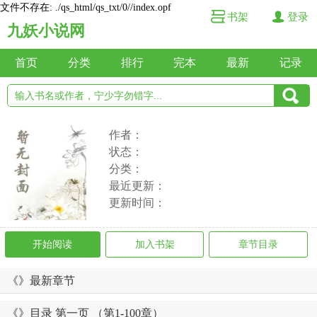
文件不存在: ./qs_html/qs_txt/0//index.opf
书架
登录
九妖小说网
首页
分类
排行
完本
最新
记录
作者：
状态：
分类：
最近更新：
更新时间：
开始阅读
加入书架
章节目录
《》最新章节
《》目录 第一页 （第1-100章）