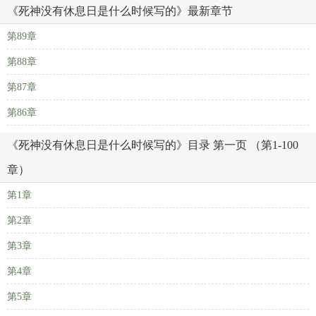
《死神没有休息日是什么时候写的》最新章节
第89章
第88章
第87章
第86章
《死神没有休息日是什么时候写的》目录 第一页 （第1-100
章）
第1章
第2章
第3章
第4章
第5章