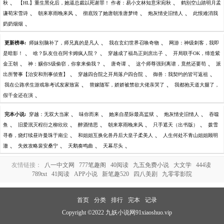
、
、
秋
【HL】重生黑化后，她逼总裁以死谢罪！ 作者：易小文林知意宋宛秋
鹤别空山踏明月孟
、
、
、
、
谦荀宋雪诗
朝来寒雨晚来风
彻底毁了她唐朝淮唐梦绮
炮灰情史旧情人
此恨难消我
、
奶奶烟烟
、
、
更新榜单:
师妹别脑补了，师兄真的是凡人
我在玄幻世界召唤奇物
网游：神级刺客，我即
、
、
、
是暗影！
啥？队友住在阿卡姆疯人院？
穿越成了福岛正则庶出子
开局联手OK，缔造紫
、
、
、
、
金王朝
神：赐你S级偷窃，你拿来偷我？
唐奇谭
这个师尊强到离谱，竟然还要苟
派
、
、
、
出所警事【治安和刑事侦查】
穿越四合院之开局落户四合院
御兽：我契约的皆可返祖
、
、
我在公路求生游戏靠考试发家致富
替嫁随军，娇娇被禁欲大佬亲哭了
我都抱天道大腿了，
、
假千金还在演
、
、
、
、
完本小说:
穿越：无双大当家
味你而来
她来自星际最高监狱
炮灰情史旧情人
吞噬
、
、
、
、
、
鱼
旧爱泯灭程衍之柳欣欣
醉酒情思
朝来寒雨晚来风
只手遮天（出书版）
拨雪
、
、
寻春，烧灯续昼许曼珠于南尘
和姐姐互换化兽丹后大皇子柔美人
人生何处不青山姐姐顾明
、
、
、
、
澈
失效攻略裴安桑宁
天鹅奏鸣曲
天幕尽头
友情链接：
八一中文网
777笔趣阁
40阅读
九五免费小说
大文学
444读
789txt
41阅读
APP小说
新笔趣520
四八美剧
九零零影院
首页
分类
排行
完本
记录
Copyright ©2022 九妖小说网91xiaoshuo.vip