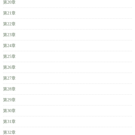
第20章
第21章
第22章
第23章
第24章
第25章
第26章
第27章
第28章
第29章
第30章
第31章
第32章