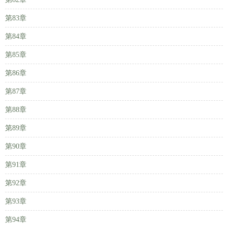
第83章
第84章
第85章
第86章
第87章
第88章
第89章
第90章
第91章
第92章
第93章
第94章