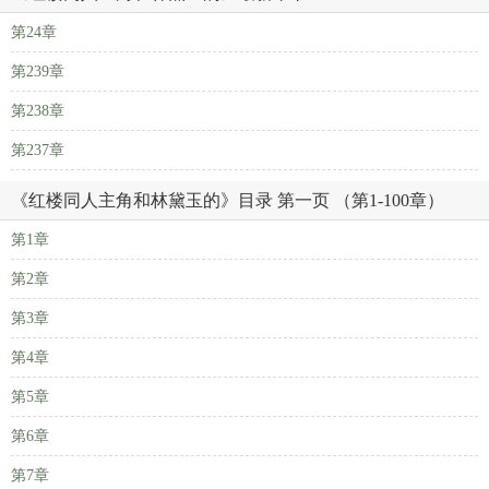
第24章
第239章
第238章
第237章
《红楼同人主角和林黛玉的》目录 第一页 （第1-100章）
第1章
第2章
第3章
第4章
第5章
第6章
第7章