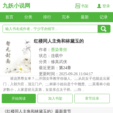
九妖小说网
书架
登录
首页
分类
排行
完本
最新
记录
红楼同人主角和林黛玉的
作者：
墨染青丝
状态：连载中
分类：修真武侠
最近更新：
第24章
更新时间：2025-09-26 11:04:17
谁说男尊女卑？;;;;开国女帝教学你做人。;;;;从此女子也能走出家
门，入朝为官，顶立门户。;;;;林家小姐自是个中翘楚。;;;;莫看林小姐
岁数小，人家是状元及第，女皇亲点太子师。;;;;待...
开始阅读
加入书架
章节目录
《红楼同人主角和林黛玉的》最新章节