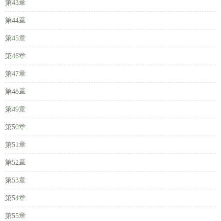
第43章
第44章
第45章
第46章
第47章
第48章
第49章
第50章
第51章
第52章
第53章
第54章
第55章