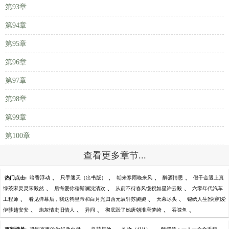
第93章
第94章
第95章
第96章
第97章
第98章
第99章
第100章
查看更多章节...
、
、
、
、
热门点击:
暗香浮动
只手遮天（出书版）
朝来寒雨晚来风
醉酒情思
假千金遇上真
、
、
、
绿茶宋灵灵宋毅然
后悔爱你穆斯澜沈清欢
从前不待春风慢祝如星许云毅
六零年代汽车
、
、
、
工程师
看见弹幕后，我送狗皇帝和白月光归西元辰轩苏婉婉
天幕尽头
锦绣人生[快穿]爱
、
、
、
、
、
伊莎越安安
炮灰情史旧情人
异间
彻底毁了她唐朝淮唐梦绮
吞噬鱼
、
、
、
、