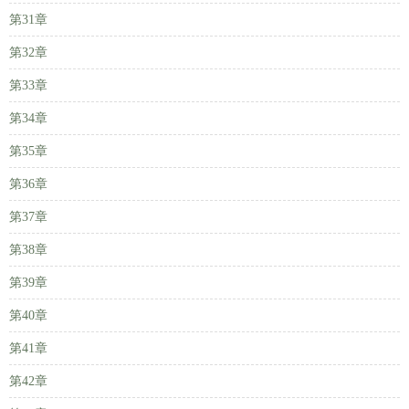
第31章
第32章
第33章
第34章
第35章
第36章
第37章
第38章
第39章
第40章
第41章
第42章