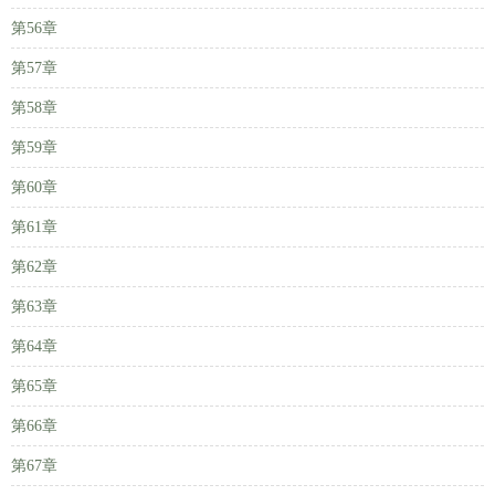
第56章
第57章
第58章
第59章
第60章
第61章
第62章
第63章
第64章
第65章
第66章
第67章