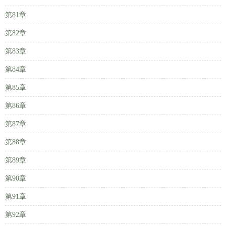
第81章
第82章
第83章
第84章
第85章
第86章
第87章
第88章
第89章
第90章
第91章
第92章