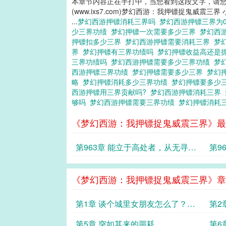
本章节内容正在手打中，当您看到这段文字，请
(www.ixs7.com)梦幻西游：我押镖捉鬼威震三界
...
梦幻西游押镖消耗三界吗
梦幻西游押镖三界为
少三界功绩
梦幻押镖一次需要多少三界
梦幻西
押镖扣多少三界
梦幻西游押镖需要消耗三界
梦
界
梦幻押镖有三界功绩吗
梦幻押镖收益高还是
三界功绩吗
梦幻西游押镖需要多少三界功绩
梦
西游押镖三界功绩
梦幻押镖需要多少三界
梦幻
略
梦幻押镖消耗多少三界功绩
梦幻押镖要多少
西游押镖用三界贡献吗?
梦幻西游押镖消耗三界
够吗
梦幻西游押镖需要三界功绩
梦幻押镖消耗
《梦幻西游：我押镖捉鬼威震三界》最
第963章 能立于高处者，从无寻常
第9
庸人
《梦幻西游：我押镖捉鬼威震三界》章
第1章 谈个城里女朋友怎么了？犯
第2
法！？
第5章 突如其来的噩耗
第6