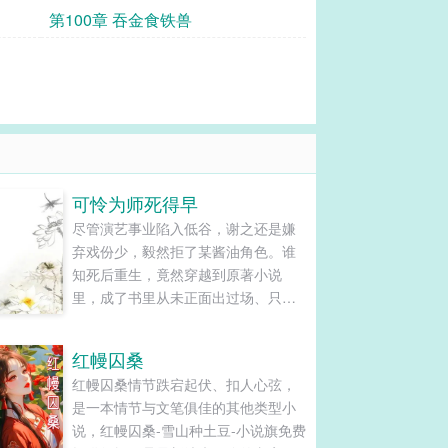
镇魔神！
第100章 吞金食铁兽
可怜为师死得早
尽管演艺事业陷入低谷，谢之还是嫌
弃戏份少，毅然拒了某酱油角色。谁
知死后重生，竟然穿越到原著小说
里，成了书里从未正面出过场、只活
在主角回忆杀里的死鬼恩人——谢知
微。……等一下，这特么就是被他推
红幔囚桑
掉的那个酱油好嘛！为了悲剧不再重
红幔囚桑情节跌宕起伏、扣人心弦，
演，谢知微只好与系统一道，开始了
是一本情节与文笔俱佳的其他类型小
苦逼的抢（作）戏（死）之路。系
说，红幔囚桑-雪山种土豆-小说旗免费
统：主角要拜师，所以师尊的戏……