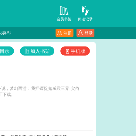
会员书架
阅读记录
他类型
注册
登录
目录
加入书架
手机版
说，梦幻西游：我押镖捉鬼威震三界-实俗
T下载。