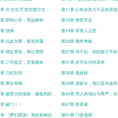
弱
0章 念‘往生咒’的空慈方丈
第11章 心有余而力不足的菩
4章 阳明心学，菩提树种
第15章 梦想开花
8章 抉择
第19章 罗道人之怒
2章 以血为墨，提笔挥毫
第23章 最终考验
6章 绑定系统，报仇雪恨
第27章 对不起，你的面子不
0章 三司批文，厉鬼索命
第31章 岁月长河停滞术
4章 江虹到访
第35章 鬼娃娃
8章 两女争锋
第39章 泼脏水，他们是兴奋
的！
2章 被焚灭的借条，被批判的王
第43章 穷人的清白与尊严，
何？！
6章 破门！！
第47章 受害者
0章 《梦幻西游》系统初相识
第51章 门派选择