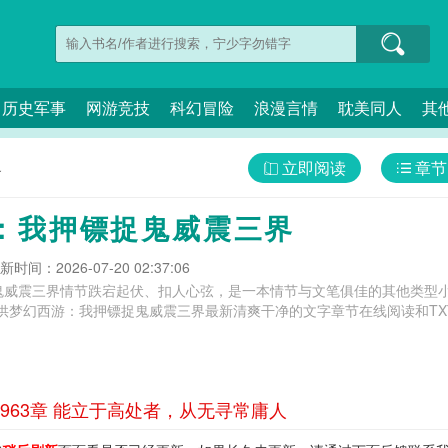
历史军事
网游竞技
科幻冒险
浪漫言情
耽美同人
其
立即阅读
章节
界
：我押镖捉鬼威震三界
新时间：2026-07-20 02:37:06
鬼威震三界情节跌宕起伏、扣人心弦，是一本情节与文笔俱佳的其他类型小
供梦幻西游：我押镖捉鬼威震三界最新清爽干净的文字章节在线阅读和TX
63章 能立于高处者，从无寻常庸人