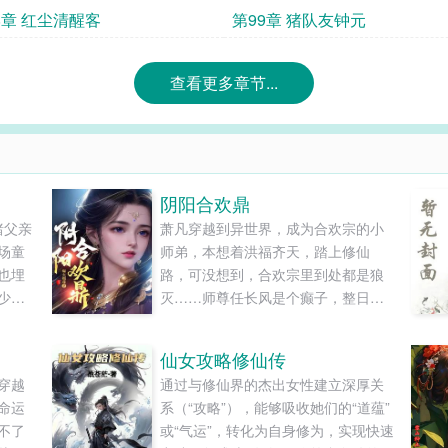
！
8章 红尘清醒客
第99章 猪队友钟元
查看更多章节...
阴阳合欢鼎
睹父亲
萧凡穿越到异世界，成为合欢宗的小
场童
师弟，本想着洪福齐天，踏上修仙
也埋
路，可没想到，合欢宗里到处都是狼
少年
灭……师尊任长风是个癫子，整日里
生死兄
疯疯癫癫，经常发疯，人称“人长疯”，
成从
宗门上下，不管男女，都对他畏之如
仙女攻略修仙传
刻发
虎……师妹黄爆爆是个暴力狂，她修
穿越
通过与修仙界的杰出女性建立深厚关
炼的武技非常独特，诸如“还我漂漂
命运
系（“攻略”），能够吸收她们的“道蕴”
拳”、“情意绵绵掌”、“眉来眼去剑”、无
不了
或“气运”，转化为自身修为，实现快速
人能挡……师娘黄灭......