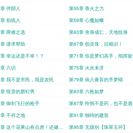
4章 伴阴人
第55章 香火之力
8章 掐线人
第59章 心魔如蛾
2章 两难之选
第63章 舍身成仁，天地纹身
6章 请求帮助
第67章 怨灵珠，旧相识！
0章 幸运还是不幸！？
第71章 你是梦幻高手，指挥
呀！
4章 六识
第75章 火水未济
8章 我不是市民，我是农民
第79章 病入膏肓的齐梦晴
2章 怪异的唇钉男
第83章 六枪如梦
6章 御剑飞行的枪手
第87章 怜悯不是药，也不是酒
0章 不祥之地
第91章 独特的建筑
4章 这个花果山有点虎！还健
第95章 无级别【珠翠玉环】