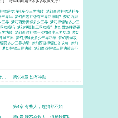
们！ 特殊时刻,请大家多多收藏支持：
押镖需要消耗多少三界功绩
梦幻西游押镖消耗多
给三界吗
梦幻西游押镖有三界功绩吗?
梦幻西游
少三界
梦幻西游押镖多少三界
梦幻押镖给多少三
三界功绩吗
梦幻押镖扣三界功绩?
梦幻西游押镖要
三界功绩
梦幻西游押镖一次扣多少三界功绩
梦幻
押镖三界
梦幻押镖要多少三界功绩
梦幻押镖攻
押镖要多少三界功绩
梦幻西游押镖任务攻略
梦幻
了
梦幻押镖三界功绩
梦幻西游押镖三界功绩会不
者，
第960章 如有神助
第4章 有些人，连狗都不如
做软
第8章 我不会救人，但是我可以摇