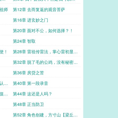
人！
提祖师
第12章 去而复返的观音菩萨
第16章 进玄妙之门
第20章 面对不公，如何选择？！
第24章 智取
好使！
第28章 雷祖传雷法，掌心雷初显
威！
第32章 脱了毛的公鸡，没有秘密可
言
第36章 房贷之苦
而认真
第40章 第一段录音
价值几
第44章 这还是人吗？
第48章 正当防卫
第52章 角色创建，方寸山【梁丘奇