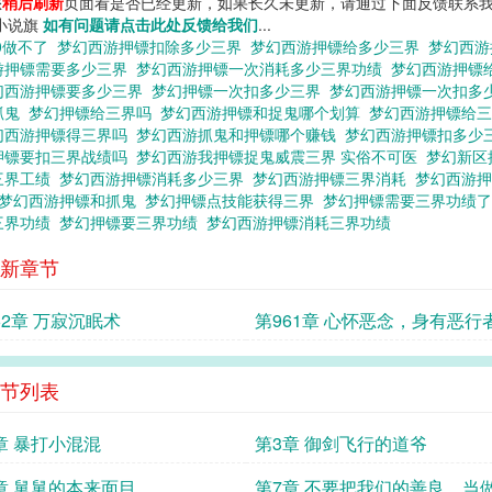
您
稍后刷新
页面看是否已经更新，如果长久未更新，请通过下面反馈联系我
 小说旗
如有问题请点击此处反馈给我们
...
0做不了
梦幻西游押镖扣除多少三界
梦幻西游押镖给多少三界
梦幻西游
游押镖需要多少三界
梦幻西游押镖一次消耗多少三界功绩
梦幻西游押镖
幻西游押镖要多少三界
梦幻押镖一次扣多少三界
梦幻西游押镖一次扣多
抓鬼
梦幻押镖给三界吗
梦幻西游押镖和捉鬼哪个划算
梦幻西游押镖给
幻西游押镖得三界吗
梦幻西游抓鬼和押镖哪个赚钱
梦幻西游押镖扣多少
押镖要扣三界战绩吗
梦幻西游我押镖捉鬼威震三界 实俗不可医
梦幻新区
三界工绩
梦幻西游押镖消耗多少三界
梦幻西游押镖三界消耗
梦幻西游
梦幻西游押镖和抓鬼
梦幻押镖点技能获得三界
梦幻押镖需要三界功绩
三界功绩
梦幻押镖要三界功绩
梦幻西游押镖消耗三界功绩
新章节
62章 万寂沉眠术
第961章 心怀恶念，身有恶行
当诛！
节列表
章 暴打小混混
第3章 御剑飞行的道爷
章 舅舅的本来面目
第7章 不要把我们的善良，当