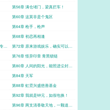
希】】
第56章 满仓堵门，梁真拦车！
第60章 这莫非是个鬼区
第64章 枪手，枪声
第68章 初恋再相逢
挺专业
第72章 原来游戏娱乐，确实可以减
压！
第76章 怪异印章 青黑锁链
第80章 人间的阳光，能照进尘封的
心门吗？
第84章 天军
第88章 虹霓兴盛慈善基金
第92章 我就是钟元，如假包换！
第96章 两支清香敬天地，一颗道心