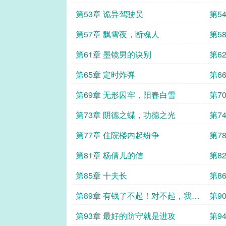
第53章 诡异驾驶员
第5
第57章 飘雪夜，断魂人
第5
第61章 墨镜男的诀别
第6
第65章 定时炸弹
第6
第69章 无形囚牢，阳春白雪
第7
第73章 阴德之蝶，功德之光
第7
第77章 住院楼内起纷争
第7
第81章 杨倩儿的信
第8
第85章 十夫长
第8
第89章 有钱了不起！对不起，我不
第9
爱钱！
第93章 最好的防守就是进攻
第9