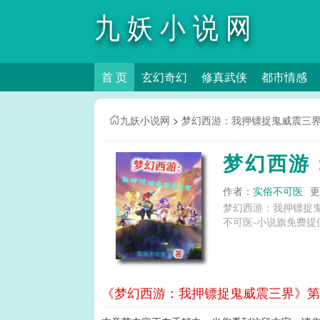
九妖小说网
首 页
玄幻奇幻
修真武侠
都市情感
九妖小说网
>
梦幻西游：我押镖捉鬼威震三
梦幻西游
作者：
实俗不可医
更
梦幻西游：我押镖捉
不可医-小说旗免费提
《梦幻西游：我押镖捉鬼威震三界》第9