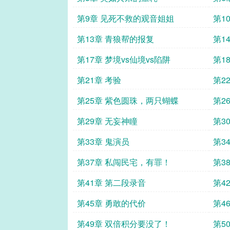
第9章 见死不救的观音姐姐
第1
第13章 青狼帮的报复
第1
第17章 梦境vs仙境vs陷阱
第1
第21章 考验
第2
第25章 紫色圆珠，两只蝴蝶
第2
第29章 无妄神瞳
第3
第33章 鬼演员
第3
第37章 私闯民宅，有罪！
第3
第41章 第二段录音
第4
义
第45章 勇敢的代价
第4
第49章 双倍积分要没了！
第5