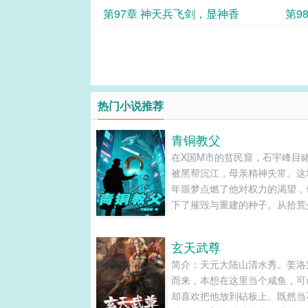
忘！
第97章 神天兵飞剑，显神香
第9
热门小说推荐
青铜教父
在X国M市的贫民窟，石宇峰目
被黑帮沉江，母亲精神失常。这
年噩梦点燃了他对权力的渴望，
下了摧毁与重建的种子。从拾荒
到缔造"青铜帝国"，他带着五个
弟与六个羁绊女性，用二十年完
玄天武尊
街头到王座的逆袭，却在巅峰时
简介：天元大陆山清水秀。姜洛
现权力背后的致命代价。......
而来，本想在这里当个咸鱼，可
却喜欢把他放到砧板上。既然当