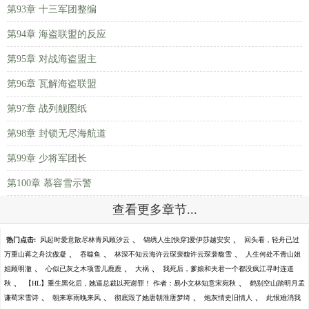
第93章 十三军团整编
第94章 海盗联盟的反应
第95章 对战海盗盟主
第96章 瓦解海盗联盟
第97章 战列舰图纸
第98章 封锁无尽海航道
第99章 少将军团长
第100章 慕容雪示警
查看更多章节...
、
、
热门点击:
风起时爱意散尽林青风顾汐云
锦绣人生[快穿]爱伊莎越安安
回头看，轻舟已过
、
、
、
万重山蒋之舟沈傲凝
吞噬鱼
林深不知云海许云琛裴馥许云琛裴馥雪
人生何处不青山姐
、
、
、
姐顾明澈
心似已灰之木项雪儿鹿鹿
大祸
我死后，爹娘和夫君一个都没疯江寻时连道
、
、
秋
【HL】重生黑化后，她逼总裁以死谢罪！ 作者：易小文林知意宋宛秋
鹤别空山踏明月孟
、
、
、
、
谦荀宋雪诗
朝来寒雨晚来风
彻底毁了她唐朝淮唐梦绮
炮灰情史旧情人
此恨难消我