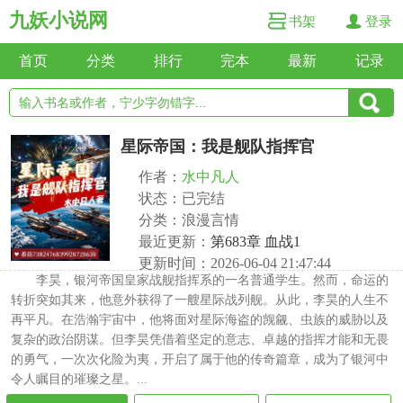
九妖小说网
书架
登录
首页
分类
排行
完本
最新
记录
星际帝国：我是舰队指挥官
作者：
水中凡人
状态：已完结
分类：浪漫言情
最近更新：
第683章 血战1
更新时间：2026-06-04 21:47:44
李昊，银河帝国皇家战舰指挥系的一名普通学生。然而，命运的
转折突如其来，他意外获得了一艘星际战列舰。从此，李昊的人生不
再平凡。在浩瀚宇宙中，他将面对星际海盗的觊觎、虫族的威胁以及
复杂的政治阴谋。但李昊凭借着坚定的意志、卓越的指挥才能和无畏
的勇气，一次次化险为夷，开启了属于他的传奇篇章，成为了银河中
令人瞩目的璀璨之星。...