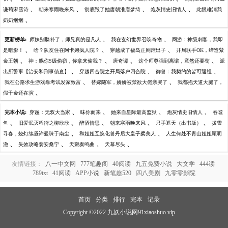
、
、
、
、
谦荀宋雪诗
朝来寒雨晚来风
彻底毁了她唐朝淮唐梦绮
炮灰情史旧情人
此恨难消我
、
奶奶烟烟
、
、
更新榜单:
师妹别脑补了，师兄真的是凡人
我在玄幻世界召唤奇物
网游：神级刺客，我即
、
、
、
是暗影！
啥？队友住在阿卡姆疯人院？
穿越成了福岛正则庶出子
开局联手OK，缔造紫
、
、
、
、
金王朝
神：赐你S级偷窃，你拿来偷我？
唐奇谭
这个师尊强到离谱，竟然还要苟
派
、
、
、
出所警事【治安和刑事侦查】
穿越四合院之开局落户四合院
御兽：我契约的皆可返祖
、
、
我在公路求生游戏靠考试发家致富
替嫁随军，娇娇被禁欲大佬亲哭了
我都抱天道大腿了，
、
假千金还在演
、
、
、
、
完本小说:
穿越：无双大当家
味你而来
她来自星际最高监狱
炮灰情史旧情人
吞噬
、
、
、
、
、
鱼
旧爱泯灭程衍之柳欣欣
醉酒情思
朝来寒雨晚来风
只手遮天（出书版）
拨雪
、
、
寻春，烧灯续昼许曼珠于南尘
和姐姐互换化兽丹后大皇子柔美人
人生何处不青山姐姐顾明
、
、
、
、
澈
失效攻略裴安桑宁
天鹅奏鸣曲
天幕尽头
友情链接：
八一中文网
777笔趣阁
40阅读
九五免费小说
大文学
444读
789txt
41阅读
APP小说
新笔趣520
四八美剧
九零零影院
首页
分类
排行
完本
记录
Copyright ©2022 九妖小说网91xiaoshuo.vip