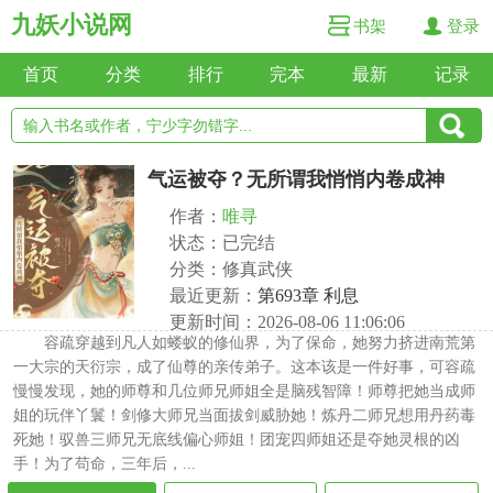
九妖小说网
书架
登录
首页
分类
排行
完本
最新
记录
气运被夺？无所谓我悄悄内卷成神
作者：
唯寻
状态：已完结
分类：修真武侠
最近更新：
第693章 利息
更新时间：2026-08-06 11:06:06
容疏穿越到凡人如蝼蚁的修仙界，为了保命，她努力挤进南荒第
一大宗的天衍宗，成了仙尊的亲传弟子。这本该是一件好事，可容疏
慢慢发现，她的师尊和几位师兄师姐全是脑残智障！师尊把她当成师
姐的玩伴丫鬟！剑修大师兄当面拔剑威胁她！炼丹二师兄想用丹药毒
死她！驭兽三师兄无底线偏心师姐！团宠四师姐还是夺她灵根的凶
手！为了苟命，三年后，...