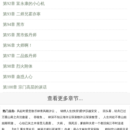
第92章 富永康的小心机
第93章 二师兄霍亦寒
第94章 黑市
第95章 黑市炼丹师
第96章 大师啊！
第97章 二品炼丹师
第98章 烈火附体
第99章 蛊惑人心
第100章 宗门高层的谈话
查看更多章节...
、
、
热门点击:
风起时爱意散尽林青风顾汐云
锦绣人生[快穿]爱伊莎越安安
回头看，轻舟已过
、
、
、
万重山蒋之舟沈傲凝
吞噬鱼
林深不知云海许云琛裴馥许云琛裴馥雪
人生何处不青山姐
、
、
、
姐顾明澈
心似已灰之木项雪儿鹿鹿
大祸
我死后，爹娘和夫君一个都没疯江寻时连道
、
、
秋
【HL】重生黑化后，她逼总裁以死谢罪！ 作者：易小文林知意宋宛秋
鹤别空山踏明月孟