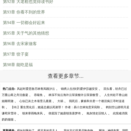
第92章 大老粗也觉得读书好
第93章 你看不到的世界
第94章 一切都会好起来
第95章 关于气的其他猜想
第96章 去宋家做客
第97章 饺子宴
第98章 能吃是福
查看更多章节...
、
、
热门点击:
风起时爱意散尽林青风顾汐云
锦绣人生[快穿]爱伊莎越安安
回头看，轻舟已过
、
、
、
万重山蒋之舟沈傲凝
吞噬鱼
林深不知云海许云琛裴馥许云琛裴馥雪
人生何处不青山姐
、
、
、
姐顾明澈
心似已灰之木项雪儿鹿鹿
大祸
我死后，爹娘和夫君一个都没疯江寻时连道
、
、
秋
【HL】重生黑化后，她逼总裁以死谢罪！ 作者：易小文林知意宋宛秋
鹤别空山踏明月孟
、
、
、
、
谦荀宋雪诗
朝来寒雨晚来风
彻底毁了她唐朝淮唐梦绮
炮灰情史旧情人
此恨难消我
、
奶奶烟烟
、
、
更新榜单:
师妹别脑补了，师兄真的是凡人
我在玄幻世界召唤奇物
网游：神级刺客，我即