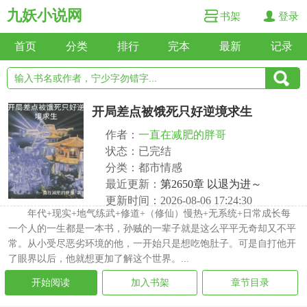
九妖小说网
书架
登录
首页
分类
排行
完本
最新
记录
开局差点被饿死只好逆境求生
作者：
一直在减肥的胖哥
状态：已完结
分类：都市情感
最近更新：
第2650章 以退为进～
更新时间：2026-08-06 17:24:30
年代+现实+地气练武+修道+（修仙）慢热+无系统+日常成长每
一个人的一生都是一本书，孙贼的一辈子就是这么平平无奇却又不平
常。从小受尽恶劣环境的他，一开始只是想吃饱肚子。可是自打他开
了眼界以后，他就想更加了解这个世界。...
开始阅读
加入书架
章节目录