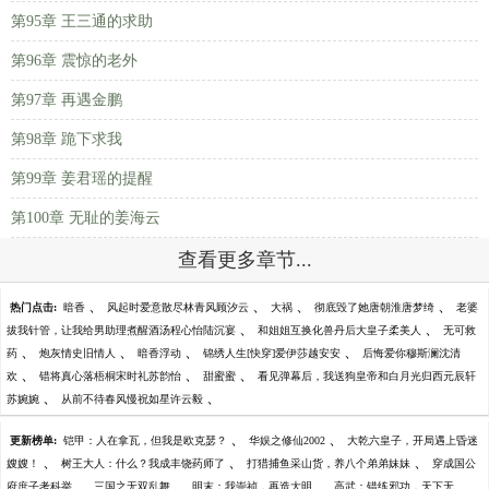
第95章 王三通的求助
第96章 震惊的老外
第97章 再遇金鹏
第98章 跪下求我
第99章 姜君瑶的提醒
第100章 无耻的姜海云
查看更多章节...
、
、
、
、
热门点击:
暗香
风起时爱意散尽林青风顾汐云
大祸
彻底毁了她唐朝淮唐梦绮
老婆
、
、
拔我针管，让我给男助理煮醒酒汤程心怡陆沉宴
和姐姐互换化兽丹后大皇子柔美人
无可救
、
、
、
、
药
炮灰情史旧情人
暗香浮动
锦绣人生[快穿]爱伊莎越安安
后悔爱你穆斯澜沈清
、
、
、
欢
错将真心落梧桐宋时礼苏韵怡
甜蜜蜜
看见弹幕后，我送狗皇帝和白月光归西元辰轩
、
、
苏婉婉
从前不待春风慢祝如星许云毅
、
、
更新榜单:
铠甲：人在拿瓦，但我是欧克瑟？
华娱之修仙2002
大乾六皇子，开局遇上昏迷
、
、
、
嫂嫂！
树王大人：什么？我成丰饶药师了
打猎捕鱼采山货，养八个弟弟妹妹
穿成国公
、
、
、
府庶子考科举
三国之无双乱舞
明末：我崇祯，再造大明
高武：错练邪功，天下无