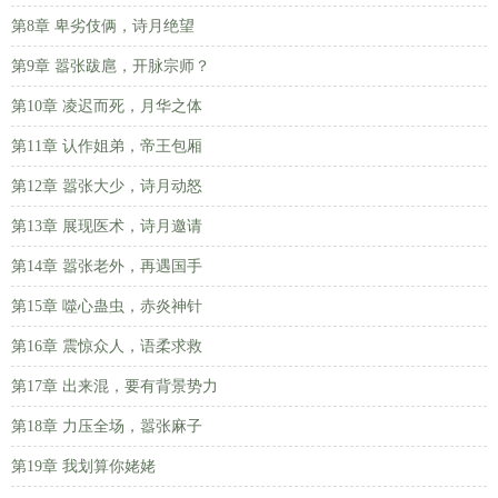
第8章 卑劣伎俩，诗月绝望
第9章 嚣张跋扈，开脉宗师？
第10章 凌迟而死，月华之体
第11章 认作姐弟，帝王包厢
第12章 嚣张大少，诗月动怒
第13章 展现医术，诗月邀请
第14章 嚣张老外，再遇国手
第15章 噬心蛊虫，赤炎神针
第16章 震惊众人，语柔求救
第17章 出来混，要有背景势力
第18章 力压全场，嚣张麻子
第19章 我划算你姥姥