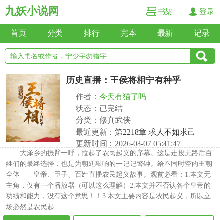
九妖小说网
书架
登录
首页
分类
排行
完本
最新
记录
历史直播：王侯将相宁有种乎
作者：
今天有猫了吗
状态：已完结
分类：修真武侠
最近更新：
第2218章 求人不如求己
更新时间：2026-08-07 05:41:47
大泽乡的振臂一呼，拉起了农民起义的序幕。这是走投无路后百
姓们的最终选择，也是为朝廷敲响的一记记警钟。给不同时空的王朝
全体——皇帝、臣子、百姓直播农民起义故事。观前必看：1.本文无
主角，仅有一个播放器（可以这么理解）2.本文并不否认各个皇帝的
功绩和能力，没有这个意思！！3.本文主要内容是农民起义，所以立
场必然是农民起...