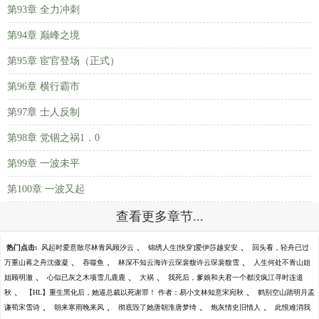
第93章 全力冲刺
第94章 巅峰之境
第95章 宦官登场（正式）
第96章 横行霸市
第97章 士人反制
第98章 党锢之祸1．0
第99章 一波未平
第100章 一波又起
查看更多章节...
、
、
热门点击:
风起时爱意散尽林青风顾汐云
锦绣人生[快穿]爱伊莎越安安
回头看，轻舟已过
、
、
、
万重山蒋之舟沈傲凝
吞噬鱼
林深不知云海许云琛裴馥许云琛裴馥雪
人生何处不青山姐
、
、
、
姐顾明澈
心似已灰之木项雪儿鹿鹿
大祸
我死后，爹娘和夫君一个都没疯江寻时连道
、
、
秋
【HL】重生黑化后，她逼总裁以死谢罪！ 作者：易小文林知意宋宛秋
鹤别空山踏明月孟
、
、
、
、
谦荀宋雪诗
朝来寒雨晚来风
彻底毁了她唐朝淮唐梦绮
炮灰情史旧情人
此恨难消我