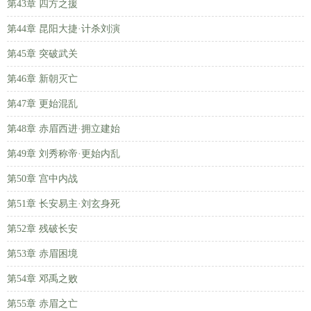
第43章 四方之援
第44章 昆阳大捷·计杀刘演
第45章 突破武关
第46章 新朝灭亡
第47章 更始混乱
第48章 赤眉西进·拥立建始
第49章 刘秀称帝·更始内乱
第50章 宫中内战
第51章 长安易主·刘玄身死
第52章 残破长安
第53章 赤眉困境
第54章 邓禹之败
第55章 赤眉之亡