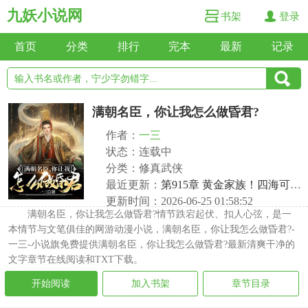
九妖小说网
书架
登录
首页
分类
排行
完本
最新
记录
满朝名臣，你让我怎么做昏君?
作者：
一三
状态：连载中
分类：修真武侠
最近更新：
第915章 黄金家族！四海可汗！
更新时间：2026-06-25 01:58:52
满朝名臣，你让我怎么做昏君?情节跌宕起伏、扣人心弦，是一
本情节与文笔俱佳的网游动漫小说，满朝名臣，你让我怎么做昏君?-
一三-小说旗免费提供满朝名臣，你让我怎么做昏君?最新清爽干净的
文字章节在线阅读和TXT下载。
开始阅读
加入书架
章节目录