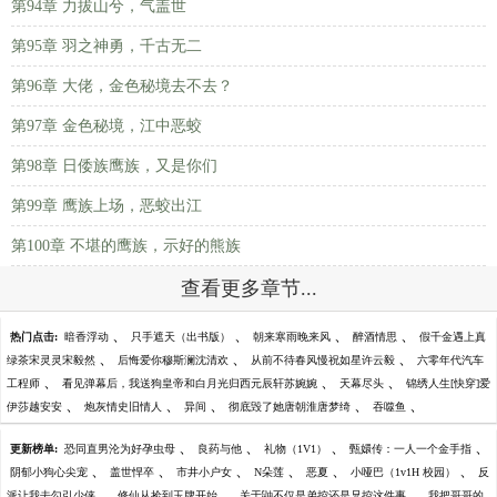
第94章 力拔山兮，气盖世
第95章 羽之神勇，千古无二
第96章 大佬，金色秘境去不去？
第97章 金色秘境，江中恶蛟
第98章 日倭族鹰族，又是你们
第99章 鹰族上场，恶蛟出江
第100章 不堪的鹰族，示好的熊族
查看更多章节...
、
、
、
、
热门点击:
暗香浮动
只手遮天（出书版）
朝来寒雨晚来风
醉酒情思
假千金遇上真
、
、
、
绿茶宋灵灵宋毅然
后悔爱你穆斯澜沈清欢
从前不待春风慢祝如星许云毅
六零年代汽车
、
、
、
工程师
看见弹幕后，我送狗皇帝和白月光归西元辰轩苏婉婉
天幕尽头
锦绣人生[快穿]爱
、
、
、
、
、
伊莎越安安
炮灰情史旧情人
异间
彻底毁了她唐朝淮唐梦绮
吞噬鱼
、
、
、
、
更新榜单:
恐同直男沦为好孕虫母
良药与他
礼物（1V1）
甄嬛传：一人一个金手指
、
、
、
、
、
、
阴郁小狗心尖宠
盖世悍卒
市井小户女
N朵莲
恶夏
小哑巴（1v1H 校园）
反
、
、
、
派让我去勾引少侠
修仙从捡到玉牌开始
关于鼬不仅是弟控还是兄控这件事
我把哥哥的