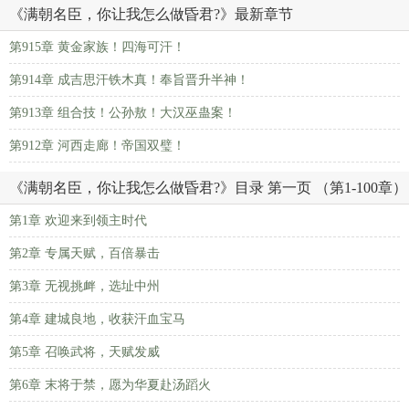
《满朝名臣，你让我怎么做昏君?》最新章节
第915章 黄金家族！四海可汗！
第914章 成吉思汗铁木真！奉旨晋升半神！
第913章 组合技！公孙敖！大汉巫蛊案！
第912章 河西走廊！帝国双璧！
《满朝名臣，你让我怎么做昏君?》目录 第一页 （第1-100章）
第1章 欢迎来到领主时代
第2章 专属天赋，百倍暴击
第3章 无视挑衅，选址中州
第4章 建城良地，收获汗血宝马
第5章 召唤武将，天赋发威
第6章 末将于禁，愿为华夏赴汤蹈火