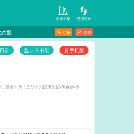
会员书架
阅读记录
他类型
注册
登录
目录
加入书架
手机版
，至暗时代：五胡十六国历险记-明台僧-小