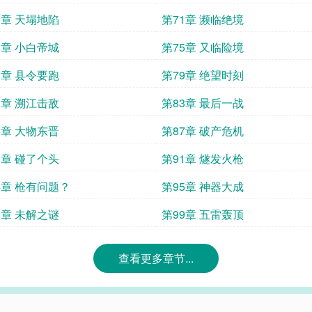
0章 天塌地陷
第71章 濒临绝境
4章 小白帝城
第75章 又临险境
8章 县令要跑
第79章 绝望时刻
2章 溯江击敌
第83章 最后一战
6章 大物东晋
第87章 破产危机
0章 碰了个头
第91章 燧发火枪
4章 枪有问题？
第95章 神器大成
8章 未解之谜
第99章 五雷轰顶
查看更多章节...