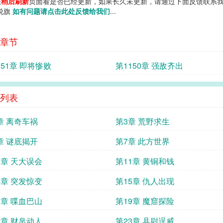
您
稍后刷新
页面看是否已经更新，如果长久未更新，请通过下面反馈联系我
小说旗
如有问题请点击此处反馈给我们
...
章节
151章 即将惨败
第1150章 强敌齐出
列表
章 离奇车祸
第3章 荒野求生
章 谜底揭开
第7章 此方世界
0章 天大误会
第11章 黄铜和钱
4章 突发惊变
第15章 仇人出现
8章 喋血巴山
第19章 魔窟探险
2章 财帛动人
第23章 县尉逞威