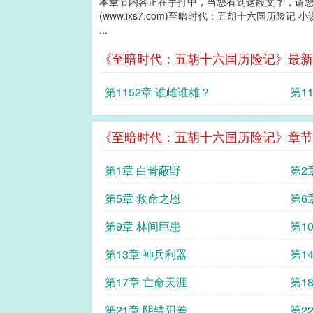
本章节内容正在手打中，当您看到这段文字，请
(www.ixs7.com)至暗时代：五胡十六国历险记 
...
《至暗时代：五胡十六国历险记》最新
第1152章 谁雌谁雄？
第1
《至暗时代：五胡十六国历险记》章节
第1章 白骨蔽野
第2
第5章 救命之恩
第6
第9章 林间巨患
第1
第13章 神兵利器
第1
第17章 亡命天涯
第1
第21章 阴错阳差
第2