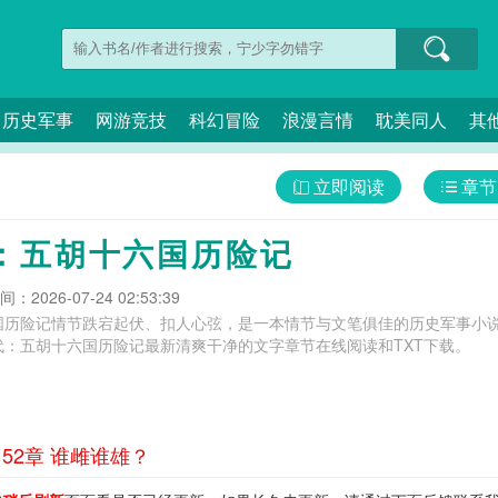
历史军事
网游竞技
科幻冒险
浪漫言情
耽美同人
其
立即阅读
章节
：五胡十六国历险记
：2026-07-24 02:53:39
国历险记情节跌宕起伏、扣人心弦，是一本情节与文笔俱佳的历史军事小说
代：五胡十六国历险记最新清爽干净的文字章节在线阅读和TXT下载。
52章 谁雌谁雄？