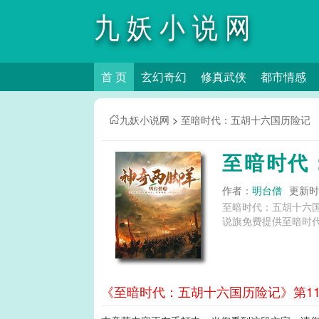
九妖小说网
首 页
玄幻奇幻
修真武侠
都市情感
九妖小说网
>
至暗时代：五胡十六国历险记
至暗时代
作者：
明台僧
更新时间
至暗时代：五胡十六
说旗免费提供至暗时
《至暗时代：五胡十六国历险记》第11