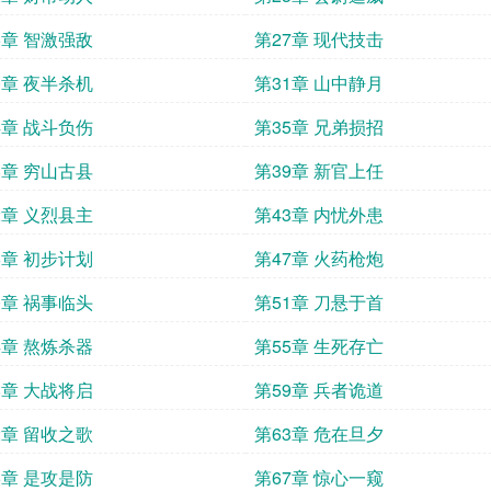
6章 智激强敌
第27章 现代技击
0章 夜半杀机
第31章 山中静月
4章 战斗负伤
第35章 兄弟损招
8章 穷山古县
第39章 新官上任
2章 义烈县主
第43章 内忧外患
6章 初步计划
第47章 火药枪炮
0章 祸事临头
第51章 刀悬于首
4章 熬炼杀器
第55章 生死存亡
8章 大战将启
第59章 兵者诡道
2章 留收之歌
第63章 危在旦夕
6章 是攻是防
第67章 惊心一窥