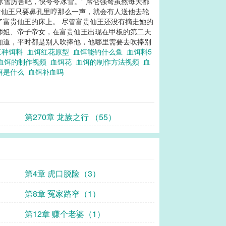
雪厉害吧，快夸夸冰雪。” 席仑强弩虽然每天都
贵仙王只要鼻孔里哼那么一声，就会有人送他去轮
了富贵仙王的床上。 尽管富贵仙王还没有摘走她的
师姐、帝子帝女，在富贵仙王出现在甲板的第二天
要知道，平时都是别人吹捧他，他哪里需要去吹捧别
三种饵料
血饵红花原型
血饵能钓什么鱼
血饵料5
血饵的制作视频
血饵花
血饵的制作方法视频
血
饵是什么
血饵补血吗
第270章 龙族之行 （55）
第4章 虎口脱险（3）
第8章 冤家路窄（1）
第12章 赚个老婆（1）