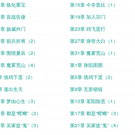
4章 炼化重宝
第15章 今非昔比（1）
8章 首战告捷
第19章 加入宗门
2章 扬威外门
第23章 鸡飞蛋打
6章 损兵折将（2）
第27章 身世大白（1）
0章 围猎夏辰（2）
第31章 魔雾荒山（1）
4章 魔雾荒山（4）
第1章 身陷囹圄
章 借鸡下蛋（2）
第5章 借鸡下蛋（3）
章 逃出生天
第9章 无形锁链
2章 梦由心生（3）
第13章 茗阳除恶（1）
6章 都是“螳螂”（2）
第17章 都是“螳螂”（3）
0章 吴家捉“鬼”（3）
第21章 吴家捉“鬼”（4）