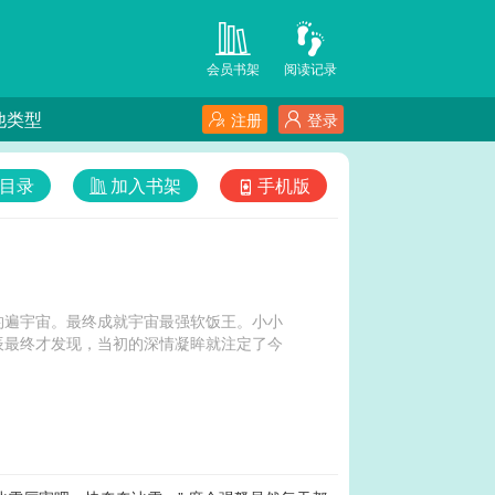
会员书架
阅读记录
他类型
注册
登录
目录
加入书架
手机版
钓遍宇宙。最终成就宇宙最强软饭王。小小
辰最终才发现，当初的深情凝眸就注定了今