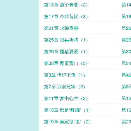
第13章 赚个老婆（2）
第1
第17章 今非昔比（3）
第1
第21章 永除后患
第2
第25章 损兵折将（1）
第2
第29章 围猎夏辰（1）
第3
第33章 魔雾荒山（3）
第3
第3章 借鸡下蛋（1）
第4
第7章 冰洞死牢（2）
第8
第11章 梦由心生（2）
第1
第15章 都是“螳螂”（1）
第1
第19章 吴家捉“鬼”（2）
第2