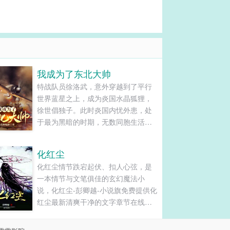
我成为了东北大帅
特战队员徐洛武，意外穿越到了平行
世界蓝星之上，成为炎国水晶狐狸，
徐世倡独子。此时炎国内忧外患，处
于最为黑暗的时期，无数同胞生活在
水深火热，国内争斗不断，洋人不断
压迫，民族国家处于最危险的时刻，
化红尘
尤其是东夷鬼子虎视眈眈。在这个紧
化红尘情节跌宕起伏、扣人心弦，是
要关头，徐洛武毅然投身军旅，拯救
一本情节与文笔俱佳的玄幻魔法小
炎国拯救无数的同胞。将炎国打造为
说，化红尘-彭卿越-小说旗免费提供化
世界霸主，横扫蛮夷，征服整个......
红尘最新清爽干净的文字章节在线阅
读和TXT下载。...