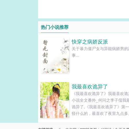
热门小说推荐
快穿之病娇反派
关于暴力僵尸女与异能病娇男的
事...
我最喜欢诡异了
《我最喜欢诡异了》我最喜欢诡
小说全文番外_何问之李子儒我
诡异了,《我最喜欢诡异了》第
怪什么的，最喜欢了夜里九点多
明收拾好东西，拿起公文包走出
公室。最近这几天一直在下雨，