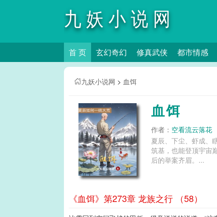
九妖小说网
首 页
玄幻奇幻
修真武侠
都市情感
九妖小说网
>
血饵
血饵
作者：
空看流云落花
夏辰、下尘、虾成、
筑基，也能登顶宇宙
后的举案齐眉。...
《血饵》第273章 龙族之行 （58）