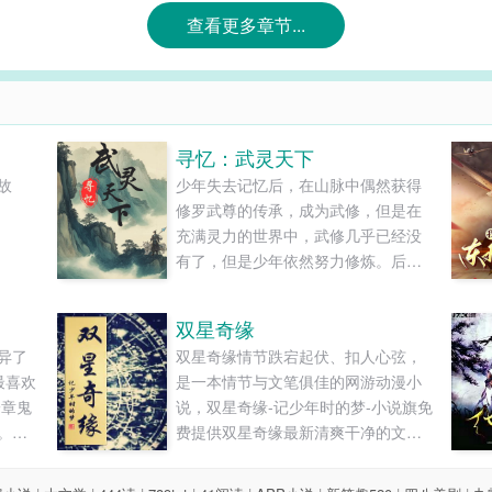
查看更多章节...
寻忆：武灵天下
故
少年失去记忆后，在山脉中偶然获得
修罗武尊的传承，成为武修，但是在
充满灵力的世界中，武修几乎已经没
有了，但是少年依然努力修炼。后
来，又发现自己还可以修炼灵力，于
是便开始灵武双修。为了找回自己的
双星奇缘
记忆，也为了达到世界之最。他踏上
异了
双星奇缘情节跌宕起伏、扣人心弦，
了漫长的征途，一路上挑战各路强
最喜欢
是一本情节与文笔俱佳的网游动漫小
者，不断磨练自己的技艺?。心中暗暗
一章鬼
说，双星奇缘-记少年时的梦-小说旗免
发誓，一定要突破重重困难，实现......
。刘
费提供双星奇缘最新清爽干净的文字
了办
章节在线阅读和TXT下载。...
没完