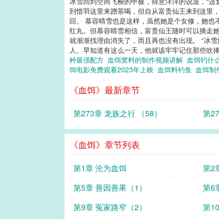
冰雪回到空间飞梭的甲板，得意洋洋的说道，“这
到惜羽这里来蹭茶喝，但自从富贵仙王来到这里
回。 慕容晴雪也是这样，虽然她是个女修，她也
红丸。但慕容晴雪相信，富贵仙王随时可以摘走她
就渐渐找理由消失了，而且再也没有出现。 “冰
人。早知道有这么一天，他就该牢牢记住那些吹捧他
种最强配方
血饵窝料的制作视频讲解
血饵钓什
饵电影免费观看2023年上映
血饵料钓鱼
血饵制
《血饵》最新章节
第273章 龙族之行 （58）
第2
《血饵》章节列表
第1章 沦为血饵
第2
第5章 善因善果（1）
第6
第9章 冤家路窄（2）
第1