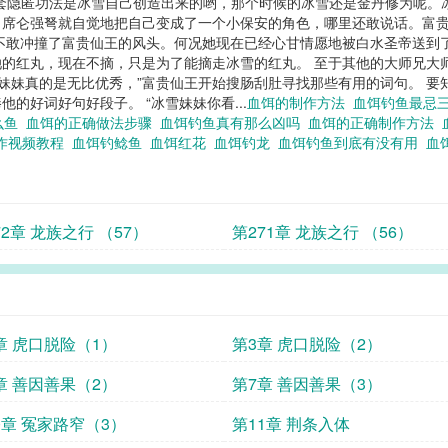
套隐匿功法是冰雪自己创造出来的哟，那个时候的冰雪还是金丹修为呢。冰
，席仑强弩就自觉地把自己变成了一个小保安的角色，哪里还敢说话。富
不敢冲撞了富贵仙王的风头。何况她现在已经心甘情愿地被白水圣帝送到
的红丸，现在不摘，只是为了能摘走冰雪的红丸。 至于其他的大师兄大
雪妹妹真的是无比优秀，”富贵仙王开始搜肠刮肚寻找那些有用的词句。 
的好词好句好段子。 “冰雪妹妹你看...
血饵的制作方法
血饵钓鱼最忌
么鱼
血饵的正确做法步骤
血饵钓鱼真有那么凶吗
血饵的正确制作方法
作视频教程
血饵钓鲶鱼
血饵红花
血饵钓龙
血饵钓鱼到底有没有用
血
72章 龙族之行 （57）
第271章 龙族之行 （56）
章 虎口脱险（1）
第3章 虎口脱险（2）
章 善因善果（2）
第7章 善因善果（3）
0章 冤家路窄（3）
第11章 荆条入体