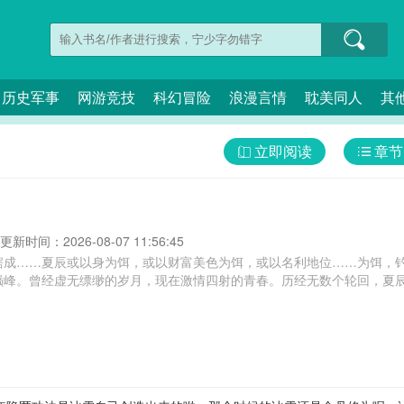
历史军事
网游竞技
科幻冒险
浪漫言情
耽美同人
其
立即阅读
章节
更新时间：2026-08-07 11:56:45
瞎成……夏辰或以身为饵，或以财富美色为饵，或以名利地位……为饵，
巅峰。曾经虚无缥缈的岁月，现在激情四射的青春。历经无数个轮回，夏