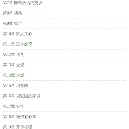
第7章 国营饭店的交谈
第8章 胡兵
第9章 张宝
第10章 家人关心
第11章 逗小妹玩
第12章 送货
第13章 交谈
第14章 火爆
第15章 冯爱国
第16章 冯爱国的家境
第17章 安排
第18章 杨强有心事
第19章 开导杨强