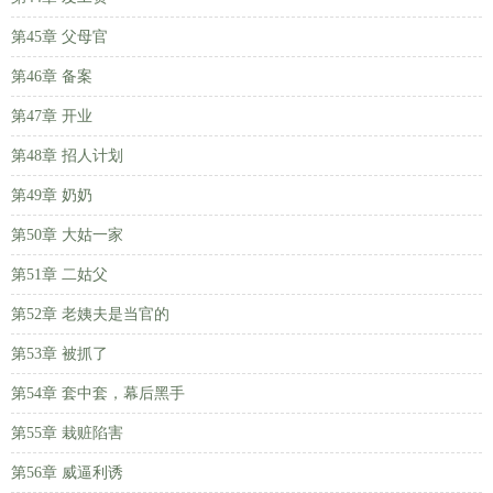
第45章 父母官
第46章 备案
第47章 开业
第48章 招人计划
第49章 奶奶
第50章 大姑一家
第51章 二姑父
第52章 老姨夫是当官的
第53章 被抓了
第54章 套中套，幕后黑手
第55章 栽赃陷害
第56章 威逼利诱