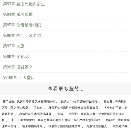
第93章 置之死地而后生
第94章 威名传播
第95章 使者是老相识
第96章 你们，改名吧
第97章 龙旗
第98章 变色花
第99章 没背景？
第100章 四大堂口
查看更多章节...
、
、
热门点击:
风起时爱意散尽林青风顾汐云
锦绣人生[快穿]爱伊莎越安安
回头看，轻舟已过
、
、
、
万重山蒋之舟沈傲凝
吞噬鱼
林深不知云海许云琛裴馥许云琛裴馥雪
人生何处不青山姐
、
、
、
姐顾明澈
心似已灰之木项雪儿鹿鹿
大祸
我死后，爹娘和夫君一个都没疯江寻时连道
、
、
秋
【HL】重生黑化后，她逼总裁以死谢罪！ 作者：易小文林知意宋宛秋
鹤别空山踏明月孟
、
、
、
、
谦荀宋雪诗
朝来寒雨晚来风
彻底毁了她唐朝淮唐梦绮
炮灰情史旧情人
此恨难消我