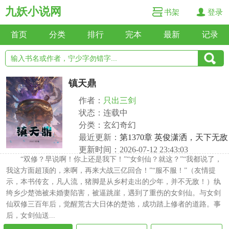
九妖小说网
书架
登录
首页
分类
排行
完本
最新
记录
镇天鼎
作者：
只出三剑
状态：连载中
分类：玄幻奇幻
最近更新：
第1370章 英俊潇洒，天下无敌
更新时间：2026-07-12 23:43:03
“双修？早说啊！你上还是我下！”“女剑仙？就这？”“我都说了，
我这方面超顶的，来啊，再来大战三亿回合！”“服不服！”（友情提
示，本书传玄，凡人流，猪脚是从乡村走出的少年，并不无敌！）纨
绔乡少楚弛被未婚妻陷害，被逼跳崖，遇到了重伤的女剑仙。与女剑
仙双修三百年后，觉醒荒古大日体的楚弛，成功踏上修者的道路。事
后，女剑仙送...