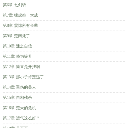
第6章 七剑斩
第7章 猛虎拳，大成
第8章 震惊所有长辈
第9章 楚南死了
第10章 迷之自信
第11章 修为提升
第12章 简直是开挂啊
第13章 那小子肯定逃了！
第14章 重伤的美人
第15章 自相残杀
第16章 楚天的危机
第17章 运气这么好？