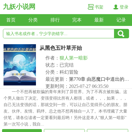
九妖小说网
书架
登录
首页
分类
排行
完本
最新
记录
从黑色五叶草开始
作者：
狠人第一暗影
状态：已完结
分类：科幻冒险
最近更新：
第770章 由恶魔口中道出的真相！（下）
更新时间：2025-07-27 06:35:50
一个不想再被欺骗的青年来到了异世界。为了不再次被欺骗。这
个男人做出了决定。变强变得比所有人都强，或者，，，如果，，，
自己无法变强的话，那就交到一些，可以让自己觉得开心的朋友。朋
友。伙伴。友情。羁绊。总之他不想再独自一人了。本书埋藏了大量
伏笔，请各位读者一定要看到最后哟！另外这是本人″狠人第一暗影″
第一次写小说，我自...