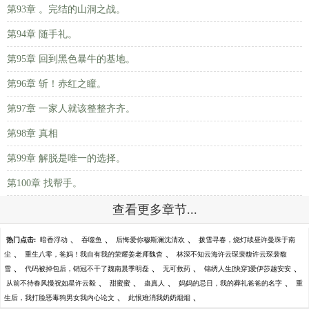
第93章 。完结的山洞之战。
第94章 随手礼。
第95章 回到黑色暴牛的基地。
第96章 斩！赤红之瞳。
第97章 一家人就该整整齐齐。
第98章 真相
第99章 解脱是唯一的选择。
第100章 找帮手。
查看更多章节...
、
、
、
热门点击:
暗香浮动
吞噬鱼
后悔爱你穆斯澜沈清欢
拨雪寻春，烧灯续昼许曼珠于南
、
、
尘
重生八零，爸妈！我自有我的荣耀姜老师魏杳
林深不知云海许云琛裴馥许云琛裴馥
、
、
、
、
雪
代码被掉包后，销冠不干了魏南晨季明磊
无可救药
锦绣人生[快穿]爱伊莎越安安
、
、
、
、
从前不待春风慢祝如星许云毅
甜蜜蜜
蛊真人
妈妈的忌日，我的葬礼爸爸的名字
重
、
、
生后，我打脸恶毒狗男女我内心论文
此恨难消我奶奶烟烟