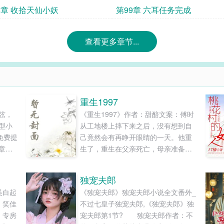
8章 收拾天仙小妖
第99章 六耳任务完成
查看更多章节...
重生1997
弦，
《重生1997》作者：甜醅文案：傅时
型小
从工地楼上摔下来之后，没有想到自
免费提
己竟然会有再睁开眼睛的一天。他重
章节
生了，重生在父亲死亡，母亲准备卷
走家里财产改嫁的1997年。这一世，
重新回到命运的拐点，傅时想着，他
独宠夫郎
得换一种活法。至少，得夺回房产，
吴白起
《独宠夫郎》独宠夫郎小说全文番外_
努力养活自己弟弟和妹妹，摆脱前世
：笑佳
不过七皇子独宠夫郎,《独宠夫郎》独
悲惨的命运吧？平安喜乐，才不枉费
，专房
宠夫郎第1节? 独宠夫郎作者：不
重生一回。1、还是男主文，不喜勿