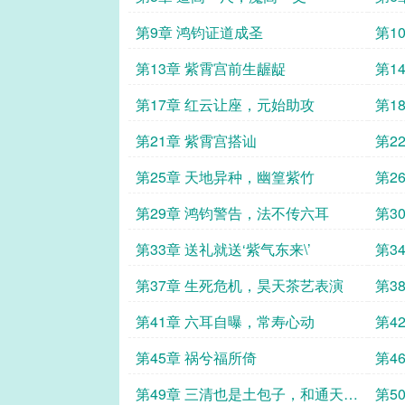
第9章 鸿钧证道成圣
第1
第13章 紫霄宫前生龌龊
第1
第17章 红云让座，元始助攻
第1
第21章 紫霄宫搭讪
第2
第25章 天地异种，幽篁紫竹
第2
第29章 鸿钧警告，法不传六耳
第3
第33章 送礼就送‘紫气东来\’
第3
第37章 生死危机，昊天茶艺表演
第3
第41章 六耳自曝，常寿心动
第4
第45章 祸兮福所倚
第4
第49章 三清也是土包子，和通天谈
第5