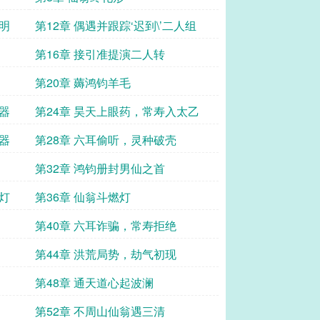
明
第12章 偶遇并跟踪‘迟到\’二人组
第16章 接引准提演二人转
第20章 薅鸿钧羊毛
器
第24章 昊天上眼药，常寿入太乙
器
第28章 六耳偷听，灵种破壳
第32章 鸿钧册封男仙之首
灯
第36章 仙翁斗燃灯
第40章 六耳诈骗，常寿拒绝
第44章 洪荒局势，劫气初现
第48章 通天道心起波澜
第52章 不周山仙翁遇三清