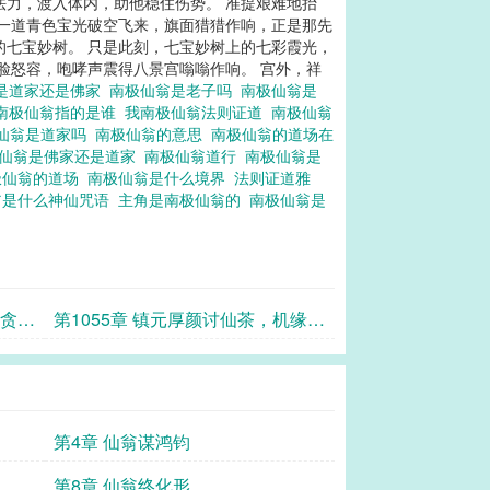
的法力，渡入体内，助他稳住伤势。 准提艰难地抬
 一道青色宝光破空飞来，旗面猎猎作响，正是那先
的七宝妙树。 只是此刻，七宝妙树上的七彩霞光，
满脸怒容，咆哮声震得八景宫嗡嗡作响。 宫外，祥
是道家还是佛家
南极仙翁是老子吗
南极仙翁是
南极仙翁指的是谁
我南极仙翁法则证道
南极仙翁
仙翁是道家吗
南极仙翁的意思
南极仙翁的道场在
仙翁是佛家还是道家
南极仙翁道行
南极仙翁是
极仙翁的道场
南极仙翁是什么境界
法则证道雅
翁是什么神仙咒语
主角是南极仙翁的
南极仙翁是
不贪虚
第1055章 镇元厚颜讨仙茶，机缘将
至问何求
第4章 仙翁谋鸿钧
第8章 仙翁终化形