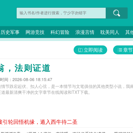
历史军事
网游竞技
科幻冒险
浪漫言情
耽美同人
其
立即阅读
章节
翁，法则证道
间：2026-08-06 18:15:47
道情节跌宕起伏、扣人心弦，是一本情节与文笔俱佳的其他类型小说，我南
道最新清爽干净的文字章节在线阅读和TXT下载。
 接引轮回悟机缘，遁入西牛待二圣