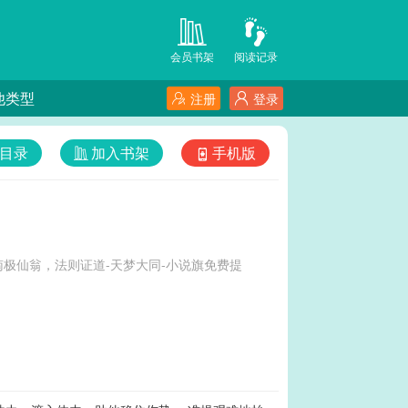
会员书架
阅读记录
他类型
注册
登录
目录
加入书架
手机版
极仙翁，法则证道-天梦大同-小说旗免费提