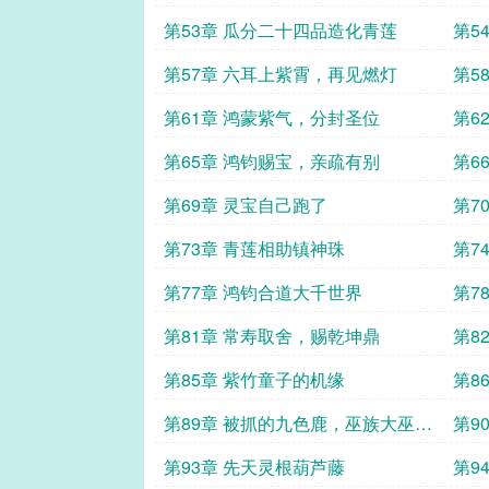
玄论道
第53章 瓜分二十四品造化青莲
第5
第57章 六耳上紫霄，再见燃灯
第5
第61章 鸿蒙紫气，分封圣位
第6
第65章 鸿钧赐宝，亲疏有别
第6
第69章 灵宝自己跑了
第7
第73章 青莲相助镇神珠
第7
第77章 鸿钧合道大千世界
第7
罪
第81章 常寿取舍，赐乾坤鼎
第8
第85章 紫竹童子的机缘
第8
第89章 被抓的九色鹿，巫族大巫夸
第9
父
第93章 先天灵根葫芦藤
第9