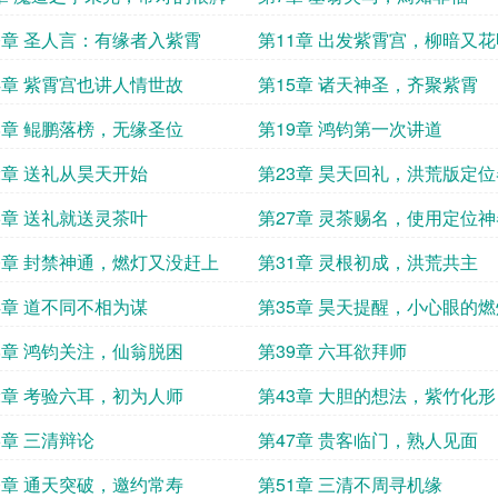
0章 圣人言：有缘者入紫霄
第11章 出发紫霄宫，柳暗又花
4章 紫霄宫也讲人情世故
第15章 诸天神圣，齐聚紫霄
8章 鲲鹏落榜，无缘圣位
第19章 鸿钧第一次讲道
2章 送礼从昊天开始
第23章 昊天回礼，洪荒版定位
6章 送礼就送灵茶叶
第27章 灵茶赐名，使用定位神
0章 封禁神通，燃灯又没赶上
第31章 灵根初成，洪荒共主
4章 道不同不相为谋
第35章 昊天提醒，小心眼的燃
8章 鸿钧关注，仙翁脱困
第39章 六耳欲拜师
2章 考验六耳，初为人师
第43章 大胆的想法，紫竹化形
6章 三清辩论
第47章 贵客临门，熟人见面
0章 通天突破，邀约常寿
第51章 三清不周寻机缘