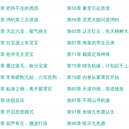
4章 把持不住的诱惑
第55章 量变引起质变
8章 鸿钧第三次讲道
第59章 洪荒大能问道鸿钧
2章 天定六圣，紫气择主
第63章 认主红云，先天桃树大
6章 分宝崖上有灵宝
第67章 寿泉的孪生兄弟
0章 抢夺无主灵宝
第71章 截留定海神珠
4章 雁过拔毛，收分宝崖
第75章 错失机缘，计划赶不
快
8章 常寿硬刚元始，六耳负荆请
第79章 内卷从紫霄宫开始
2章 贴身之物，离开紫霄宫
第83章 天道功德，茶道雏形
6章 连锁反应
第87章 不周山寻机缘
0章 开启忽悠模式
第91章 坐骑九色鹿认主
4章 葫芦有主，撒泼打滚
第95章 暗示九色鹿