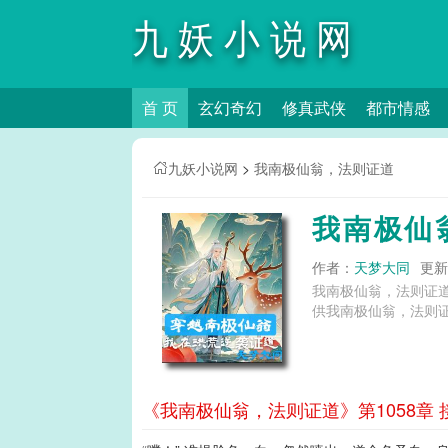
九妖小说网
首 页
玄幻奇幻
修真武侠
都市情感
九妖小说网
>
我南极仙翁，法则证道
我南极仙
作者：
天梦大同
更新时
我南极仙翁，法则证
供我南极仙翁，法则证
《我南极仙翁，法则证道》第1058章