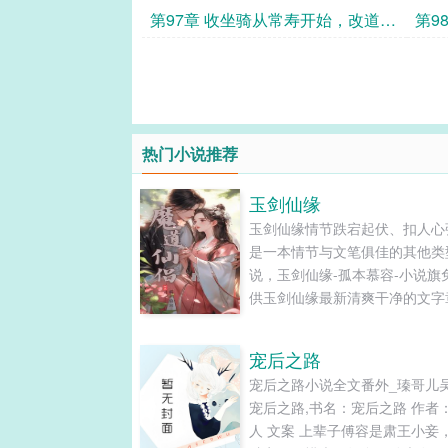
第97章 收坐骑从常寿开始，改道不
第9
周
热门小说推荐
玉剑仙缘
玉剑仙缘情节跌宕起伏、扣人心
是一本情节与文笔俱佳的其他类
说，玉剑仙缘-孤本慕容-小说旗
供玉剑仙缘最新清爽干净的文字
在线阅读和TXT下载。...
宠后之路
宠后之路小说全文番外_瑧哥儿
宠后之路,书名：宠后之路 作者
人 文案 上辈子傅容是肃王小妾