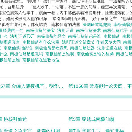
身形摇摇欲坠。 “师弟！” 接引一声惊呼，连忙伸手扶住准提，一股精纯
师兄，吾那法身……被人毁了。” 话落，不过一息的间隔，虚空再次震荡。
莲宝色旗落入他掌中，旗面一卷，内中赫然裹着准提那杆，险些遗落轮回
，如潮水般涌入他的识海。 接引瞬间明悟天机。 “好个黄泉之主！”他
眸中似有世界幻灭，佛火燃烧。南极仙翁的法器
法则证道笔趣阁
南极仙翁
最经典的一句
南极仙翁的法宝
法则证道
南极仙翁法术
南极仙翁弟子
是什么
法则证道TXT
南极仙翁的经文
南极仙翁徒弟是谁
南极仙翁
南极
仙翁唱道真言
南极仙翁有什么法宝
法则证道全部章节 作者天梦大同
南极
些
南极仙翁指的谁
南极仙翁是啥意思
南极仙翁法器
法则证道在线
南
是什么
南极仙翁是道教吗
南极仙翁是谁啊
南极仙翁是谁的徒弟
南极仙
极仙翁是谁
南极仙翁在道教地位
057章 金蝉入彀授机宜，明华真
第1056章 常寿献计论天庭，
佛性
名求实权
章 桃核引仙途
第3章 穿越成南极仙翁
章 魔道之争未完，常寿的根脚
第7章 塞翁失马，焉知非福