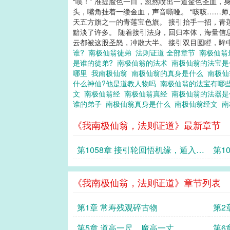
“噗！” 准提脸色一白，忽然喷出一道金色圣血，
头，嘴角挂着一缕金血，声音嘶哑。 “咳咳……
天五方旗之一的青莲宝色旗。 接引抬手一招，青
黯淡了许多。 随着接引法身，回归本体，海量信息
云都被这股圣怒，冲散大半。 接引双目圆瞪，
谁?
南极仙翁徒弟
法则证道 全部章节
南极仙翁
是谁的徒弟?
南极仙翁的法术
南极仙翁的法宝
哪里
我南极仙翁
南极仙翁的真身是什么
南极
什么神仙?他是道教人物吗
南极仙翁的法宝有哪
文
南极仙翁经
南极仙翁真经
南极仙翁的法器
谁的弟子
南极仙翁真身是什么
南极仙翁经文
南
《我南极仙翁，法则证道》最新章节
第1058章 接引轮回悟机缘，遁入西
第1
牛待二圣
经悟
《我南极仙翁，法则证道》章节列表
第1章 常寿残观碎古物
第2
第5章 道高一尺，魔高一丈
第6