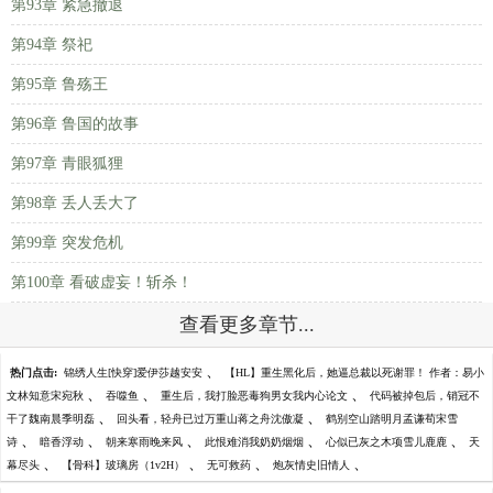
第93章 紧急撤退
第94章 祭祀
第95章 鲁殇王
第96章 鲁国的故事
第97章 青眼狐狸
第98章 丢人丢大了
第99章 突发危机
第100章 看破虚妄！斩杀！
查看更多章节...
、
热门点击:
锦绣人生[快穿]爱伊莎越安安
【HL】重生黑化后，她逼总裁以死谢罪！ 作者：易小
、
、
、
文林知意宋宛秋
吞噬鱼
重生后，我打脸恶毒狗男女我内心论文
代码被掉包后，销冠不
、
、
干了魏南晨季明磊
回头看，轻舟已过万重山蒋之舟沈傲凝
鹤别空山踏明月孟谦荀宋雪
、
、
、
、
、
诗
暗香浮动
朝来寒雨晚来风
此恨难消我奶奶烟烟
心似已灰之木项雪儿鹿鹿
天
、
、
、
、
幕尽头
【骨科】玻璃房（1v2H）
无可救药
炮灰情史旧情人