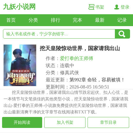
九妖小说网
书架
登录
首页
分类
排行
完本
最新
记录
挖天皇陵惊动世界，国家请我出山
作者：
爱打拳的王师傅
状态：连载中
分类：修真武侠
最近更新：
第992章 命轻，容易被填！
更新时间：2026-08-05 16:50:51
挖天皇陵惊动世界，国家请我出山情节跌宕起伏、扣人心弦，是
一本情节与文笔俱佳的其他类型小说，挖天皇陵惊动世界，国家请我
出山-爱打拳的王师傅-小说旗免费提供挖天皇陵惊动世界，国家请我
出山最新清爽干净的文字章节在线阅读和TXT下载。
开始阅读
加入书架
章节目录