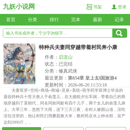
九妖小说网
书架
登录
首页
分类
排行
完本
最新
记录
特种兵夫妻同穿越带着村民奔小康
作者：
启连山
状态：已完结
分类：修真武侠
最近更新：
第654章 皇上去l国旅游4
更新时间：2026-06-20 11:53:18
夫妻双穿+空间+商场+商城+灵泉+系统+医学药学双博士毕业的
退役特种兵十世大善人于俞莲儿，在大婚前夕出车祸，带着自己的商
场穿越到了某朝代，同名同姓同龄有四个儿子，两个女儿的俞莲儿身
上。大旱三年，忽然下大雨，连下三天三夜，全村人被困山顶，没吃
没住没穿的，他让村民们用蘑菇换大米，教村民在水上种水稻，亩产
达到2000斤，...