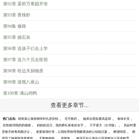
第92章 梁府万果园开张
第93章 香辣虾
第94集 修路
第95章 烧石灰
第96章 送孩子们去上学
第97章 送六个贝去医馆
第98章 给边关捐物质
第99章 巡视八座山
第100章 满山鸡鸭
查看更多章节...
、
、
、
、
热门点击:
错将真心落梧桐宋时礼苏韵怡
无可救药
她来自星际最高监狱
食味长安
、
、
、
此恨难消我奶奶烟烟
妈妈的忌日，我的葬礼爸爸的名字
只手遮天（出书版）
风起时爱
、
、
、
意散尽林青风顾汐云
老婆拔我针管，让我给男助理煮醒酒汤程心怡陆沉宴
醉酒情思
彻
、
、
、
、
底毁了她唐朝淮唐梦绮
天鹅奏鸣曲
吞噬鱼
林深不知云海许云琛裴馥许云琛裴馥雪