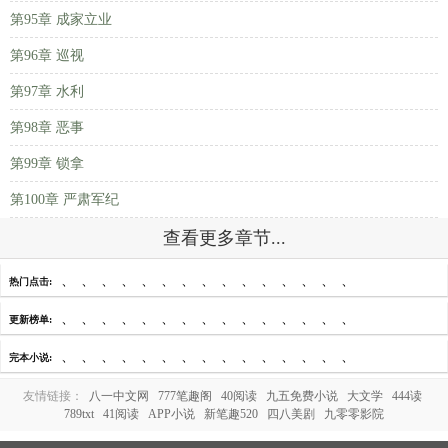
第95章 成家立业
第96章 巡视
第97章 水利
第98章 恶事
第99章 锁拿
第100章 严肃军纪
查看更多章节...
、
、
、
、
、
、
、
、
、
、
、
、
、
、
、
热门点击:
、
、
、
、
、
、
、
、
、
、
、
、
、
、
、
更新榜单:
、
、
、
、
、
、
、
、
、
、
、
、
、
、
、
完本小说:
友情链接：
八一中文网
777笔趣阁
40阅读
九五免费小说
大文学
444读
789txt
41阅读
APP小说
新笔趣520
四八美剧
九零零影院