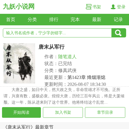
九妖小说网
书架
登录
首页
分类
排行
完本
最新
记录
唐末从军行
作者：
随笔道人
状态：已完结
分类：修真武侠
最近更新：
第1423章 烽烟渐熄
更新时间：2026-08-07 18:34:30
大唐之盛，如日中天，然大政之失，非命世雄才不可挽。正所
谓，兴衰有数，盛极必衰。煌煌大唐，历经三百年风云，终是大厦倾
颓。这一年，陈从进来到了这个世界。他将终结这个乱世...
开始阅读
加入书架
章节目录
《唐末从军行》最新章节