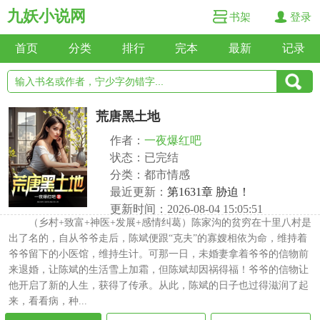
九妖小说网
书架
登录
首页
分类
排行
完本
最新
记录
荒唐黑土地
作者：
一夜爆红吧
状态：已完结
分类：都市情感
最近更新：
第1631章 胁迫！
更新时间：2026-08-04 15:05:51
（乡村+致富+神医+发展+感情纠葛）陈家沟的贫穷在十里八村是
出了名的，自从爷爷走后，陈斌便跟“克夫”的寡嫂相依为命，维持着
爷爷留下的小医馆，维持生计。可那一日，未婚妻拿着爷爷的信物前
来退婚，让陈斌的生活雪上加霜，但陈斌却因祸得福！爷爷的信物让
他开启了新的人生，获得了传承。从此，陈斌的日子也过得滋润了起
来，看看病，种...