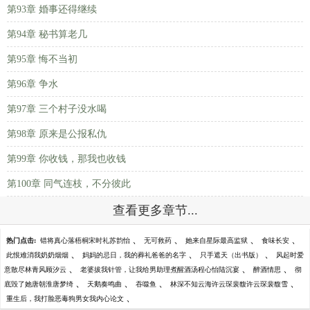
第93章 婚事还得继续
第94章 秘书算老几
第95章 悔不当初
第96章 争水
第97章 三个村子没水喝
第98章 原来是公报私仇
第99章 你收钱，那我也收钱
第100章 同气连枝，不分彼此
查看更多章节...
、
、
、
、
热门点击:
错将真心落梧桐宋时礼苏韵怡
无可救药
她来自星际最高监狱
食味长安
、
、
、
此恨难消我奶奶烟烟
妈妈的忌日，我的葬礼爸爸的名字
只手遮天（出书版）
风起时爱
、
、
、
意散尽林青风顾汐云
老婆拔我针管，让我给男助理煮醒酒汤程心怡陆沉宴
醉酒情思
彻
、
、
、
、
底毁了她唐朝淮唐梦绮
天鹅奏鸣曲
吞噬鱼
林深不知云海许云琛裴馥许云琛裴馥雪
、
重生后，我打脸恶毒狗男女我内心论文