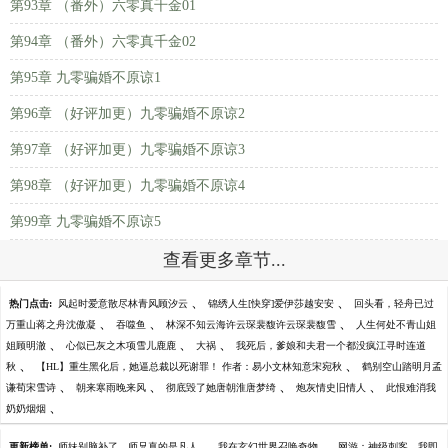
第93章 （番外）六零真千金01
第94章 （番外）六零真千金02
第95章 九零骗婚不原谅1
第96章 （好评加更）九零骗婚不原谅2
第97章 （好评加更）九零骗婚不原谅3
第98章 （好评加更）九零骗婚不原谅4
第99章 九零骗婚不原谅5
查看更多章节...
、
、
热门点击:
风起时爱意散尽林青风顾汐云
锦绣人生[快穿]爱伊莎越安安
回头看，轻舟已过
、
、
、
万重山蒋之舟沈傲凝
吞噬鱼
林深不知云海许云琛裴馥许云琛裴馥雪
人生何处不青山姐
、
、
、
姐顾明澈
心似已灰之木项雪儿鹿鹿
大祸
我死后，爹娘和夫君一个都没疯江寻时连道
、
、
秋
【HL】重生黑化后，她逼总裁以死谢罪！ 作者：易小文林知意宋宛秋
鹤别空山踏明月孟
、
、
、
、
谦荀宋雪诗
朝来寒雨晚来风
彻底毁了她唐朝淮唐梦绮
炮灰情史旧情人
此恨难消我
、
奶奶烟烟
、
、
更新榜单:
师妹别脑补了，师兄真的是凡人
我在玄幻世界召唤奇物
网游：神级刺客，我即